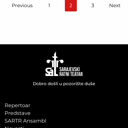
Posts
Previous
1
2
3
Next
pagination
Dobro došli u pozorište duše
Repertoar
Predstave
SARTR Ansambl