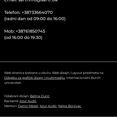
Telefon: +38733664070
(radni dan od 09:00 do 16:00)
Mob: +38761850745
(od 16:00 do 19:30)
Web stranica kreirana u okviru Web dizajn i Layout predmeta na
Odsjeku za grafički dizajn i multimediju
, Internacionalni Burch
univerzitet.
Odabrani dizajn:
Belma Durić
Backend:
Azur Avdić
Mentori:
Damir Mezet
,
Azur Avdić
,
Nejira Borovac