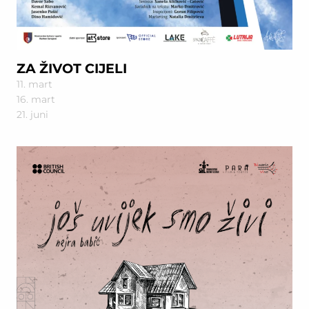
ZA ŽIVOT CIJELI
11. mart
16. mart
21. juni