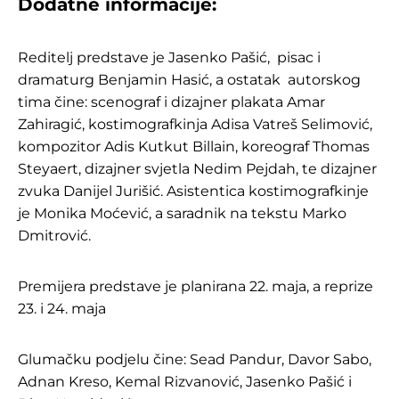
Dodatne informacije:
Reditelj predstave je Jasenko Pašić, pisac i
dramaturg Benjamin Hasić, a ostatak autorskog
tima čine: scenograf i dizajner plakata Amar
Zahiragić, kostimografkinja Adisa Vatreš Selimović,
kompozitor Adis Kutkut Billain, koreograf Thomas
Steyaert, dizajner svjetla Nedim Pejdah, te dizajner
zvuka Danijel Jurišić. Asistentica kostimografkinje
je Monika Moćević, a saradnik na tekstu Marko
Dmitrović.
Premijera predstave je planirana 22. maja, a reprize
23. i 24. maja
Glumačku podjelu čine: Sead Pandur, Davor Sabo,
Adnan Kreso, Kemal Rizvanović, Jasenko Pašić i