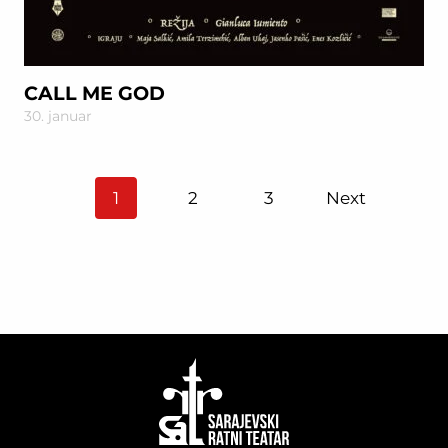
CALL ME GOD
30. januar
Posts
1
2
3
Next
pagination