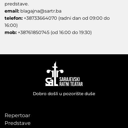
predstave.
email:
blagajna@sartr.ba
telefon:
+38733664070 (radni dan od 09:00 do
16:00)
mob:
+38761850745 (od 16:00 do 19:30)
Dobro došli u pozorište duše
Repertoar
Predstave