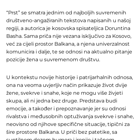
“Prst” se smatra jednim od najboljih suvremenih
društveno-angažiranih tekstova napisanih u našoj
regiji, a autorica je kosovska spisateljica Doruntina
Basha. Sama priča nije vezana isključivo za Kosovo,
već za cijeli prostor Balkana, a njena univerzalnost
komunicira i dalje, te se odnosi na aktualno pitanje
pozicije žena u suvremenom društvu.
U kontekstu novije historije i patrijarhalnih odnosa,
ona na veoma uvjerljiv način prikazuje život dvije
žene, svekrve i snahe, koje ne mogu više živjeti
skupa, ali ni jedna bez druge. Predstava budi
emocije, a također i prepoznavanje jer su odnosi
rivalstva i međusobnih optuživanja svekrve i snahe,
neovisno od njihove specifične situacije, tipični za
šire prostore Balkana. U priči bez patetike, sa
suptilnom dozom humora i ironije i tačnom