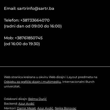
Email: sartrinfo@sartr.ba
Telefon: +38733664070
(radni dan od 09:00 do 16:00)
Mob: +38761850745
(od 16:00 do 19:30)
Web stranica kreirana u okviru Web dizajn i Layout predmeta na
Odsjeku za grafički dizajn i multimediju
, Internacionalni Burch
univerzitet.
Odabrani dizajn:
Belma Durić
Backend:
Azur Avdić
Mentori:
Damir Mezet
,
Azur Avdić
,
Nejira Borovac