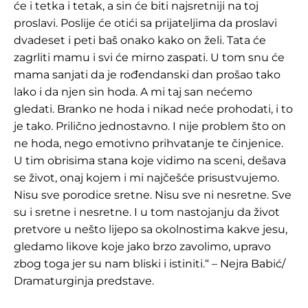
će i tetka i tetak, a sin će biti najsretniji na toj
proslavi. Poslije će otići sa prijateljima da proslavi
dvadeset i peti baš onako kako on želi. Tata će
zagrliti mamu i svi će mirno zaspati. U tom snu će
mama sanjati da je rođendanski dan prošao tako
lako i da njen sin hoda. A mi taj san nećemo
gledati. Branko ne hoda i nikad neće prohodati, i to
je tako. Prilično jednostavno. I nije problem što on
ne hoda, nego emotivno prihvatanje te činjenice.
U tim obrisima stana koje vidimo na sceni, dešava
se život, onaj kojem i mi najčešće prisustvujemo.
Nisu sve porodice sretne. Nisu sve ni nesretne. Sve
su i sretne i nesretne. I u tom nastojanju da život
pretvore u nešto lijepo sa okolnostima kakve jesu,
gledamo likove koje jako brzo zavolimo, upravo
zbog toga jer su nam bliski i istiniti.“ – Nejra Babić/
Dramaturginja predstave.