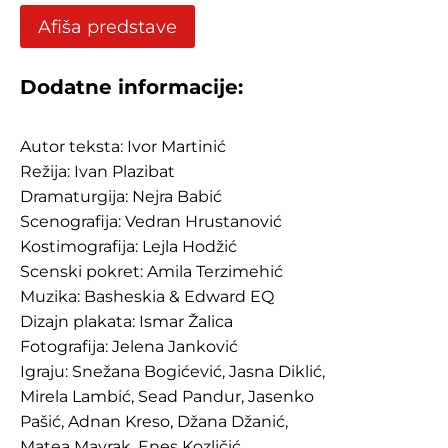
Afiša predstave
Dodatne informacije:
Autor teksta: Ivor Martinić
Režija: Ivan Plazibat
Dramaturgija: Nejra Babić
Scenografija: Vedran Hrustanović
Kostimografija: Lejla Hodžić
Scenski pokret: Amila Terzimehić
Muzika: Basheskia & Edward EQ
Dizajn plakata: Ismar Žalica
Fotografija: Jelena Janković
Igraju: Snežana Bogićević, Jasna Diklić,
Mirela Lambić, Sead Pandur, Jasenko
Pašić, Adnan Kreso, Džana Džanić,
Matea Mavrak, Enes Kozličić.