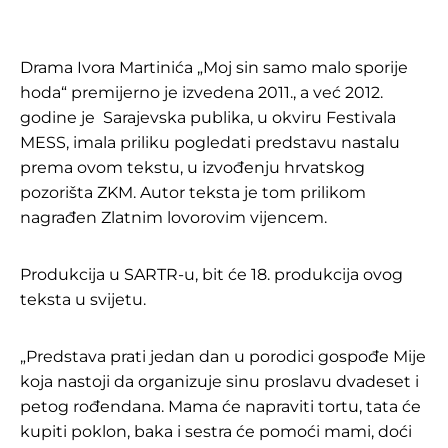
Drama Ivora Martinića „Moj sin samo malo sporije
hoda“ premijerno je izvedena 2011., a već 2012.
godine je Sarajevska publika, u okviru Festivala
MESS, imala priliku pogledati predstavu nastalu
prema ovom tekstu, u izvođenju hrvatskog
pozorišta ZKM. Autor teksta je tom prilikom
nagrađen Zlatnim lovorovim vijencem.
Produkcija u SARTR-u, bit će 18. produkcija ovog
teksta u svijetu.
„Predstava prati jedan dan u porodici gospođe Mije
koja nastoji da organizuje sinu proslavu dvadeset i
petog rođendana. Mama će napraviti tortu, tata će
kupiti poklon, baka i sestra će pomoći mami, doći