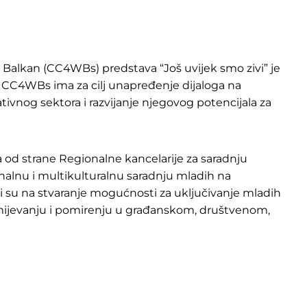
i Balkan (CC4WBs) predstava “Još uvijek smo zivi” je
t CC4WBs ima za cilj unapređenje dijaloga na
ivnog sektora i razvijanje njegovog potencijala za
a od strane Regionalne kancelarije za saradnju
nalnu i multikulturalnu saradnju mladih na
su na stvaranje mogućnosti za uključivanje mladih
ijevanju i pomirenju u građanskom, društvenom,