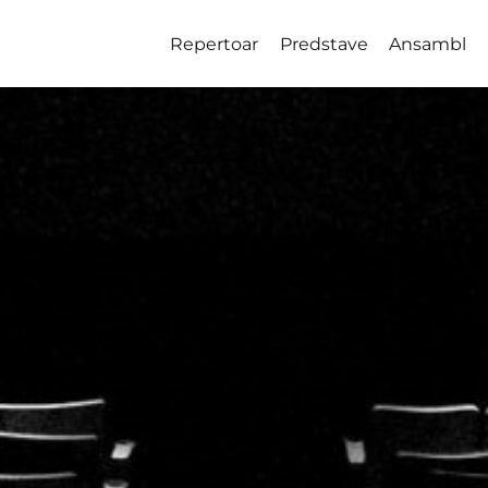
Repertoar
Predstave
Ansambl