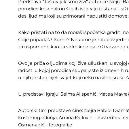
Predstava “Još uvijek smo živi“ autorice Nejre Bab
porodice koja nakon što ih istjeraju iz stana, traž
desi ljudima koji su primorani napustiti domove, 
Kako pristati na to da moraš ispočetka graditi no
Gdje pripadaš? Kome? Nekome je zaborav jedini
za uspomene kao za sidro koje ga drži vezanog uz
Ovo je priča o ljudima koji žive ušuškani u svojo
radost, u kojoj porodica skupa raste iz dnevnih 
u njih je stao cijeli svijet koji neko nasilno sruši.
U predstavi igraju: Selma Alispahić, Matea Mavrak
Autorski tim predstave čine: Nejra Babić- Dramatu
kostimografkinja, Amina Đulović – asistentica re
Osmanagić – fotografije