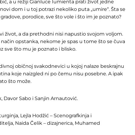
ić, a u režiji Gianluce Iumienta prati život jedne
i novi dom i u toj potrazi nekoliko puta „umire“. Šta se
gradove, porodice, sve što vole i što im je poznato?
vi život, a da prethodni nisi napustio svojom voljom.
 način opstanka, nekome je spas u tome što se čuva
 sve što mu je poznato i blisko.
j divnoj običnoj svakodnevici u kojoj nalaze beskrajnu
rutina koje naizgled ni po čemu nisu posebne. A ipak
 Zato što može.
, Davor Sabo i Sanjin Arnautović.
rginja, Lejla Hodžić – Scenografkinja i
ditelja, Naida Čelik – dizajnerica, Muhamed