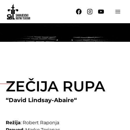
Skip
to
content
ZEČIJA RUPA
“
David Lindsay-Abaire
“
Režija
: Robert Raponja
Prevod
: Marko Torjanac