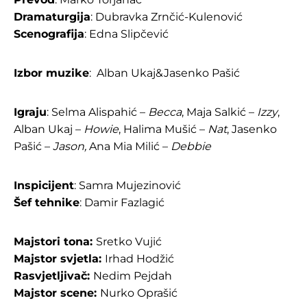
Dramaturgija
: Dubravka Zrnčić-Kulenović
Scenografija
: Edna Slipčević
Izbor muzike
: Alban Ukaj&Jasenko Pašić
Igraju
: Selma Alispahić –
Becca
, Maja Salkić –
Izzy
,
Alban Ukaj –
Howie
, Halima Mušić –
Nat
, Jasenko
Pašić –
Jason,
Ana Mia Milić –
Debbie
Inspicijent
: Samra Mujezinović
Šef tehnike
: Damir Fazlagić
Majstori tona:
Sretko Vujić
Majstor svjetla:
Irhad Hodžić
Rasvjetljivač:
Nedim Pejdah
Majstor scene:
Nurko Oprašić