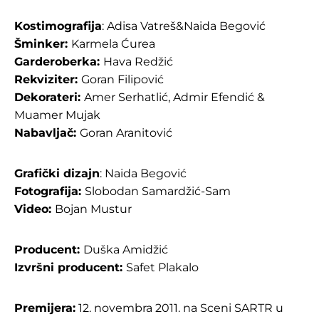
Kostimografija
: Adisa Vatreš&Naida Begović
Šminker:
Karmela Ćurea
Garderoberka:
Hava Redžić
Rekviziter:
Goran Filipović
Dekorateri:
Amer Serhatlić, Admir Efendić &
Muamer Mujak
Nabavljač:
Goran Aranitović
Grafički dizajn
: Naida Begović
Fotografija:
Slobodan Samardžić-Sam
Video:
Bojan Mustur
Producent:
Duška Amidžić
Izvršni producent:
Safet Plakalo
Premijera:
12. novembra 2011. na Sceni SARTR u