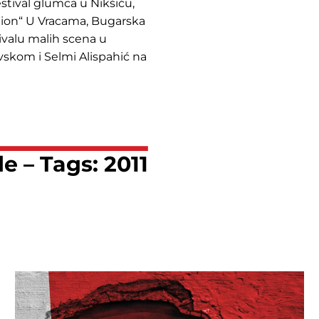
stival glumca u Nikšiću,
ion“ U Vracama, Bugarska
ivalu malih scena u
vskom i Selmi Alispahić na
e – Tags: 2011