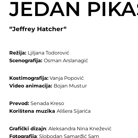
JEDAN PIK
“
Jeffrey Hatcher
“
Režija:
Ljiljana Todorović
Scenografija:
Osman Arslanagić
Kostimografija:
Vanja Popović
Video animacija:
Bojan Mustur
Prevod:
Senada Kreso
Korištena muzika
Ališera Sijarića
Grafički dizajn
: Aleksandra Nina Knežević
Fotografija
: Slobodan Samarđić Sam