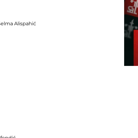
Selma Alispahić
fendić