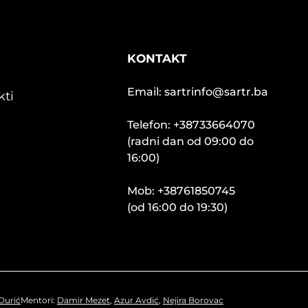
KONTAKT
Email: sartrinfo@sartr.ba
kti
Telefon: +38733664070
(radni dan od 09:00 do
16:00)
Mob: +38761850745
(od 16:00 do 19:30)
Durić
Mentori:
Damir Mezet
,
Azur Avdić
,
Nejira Borovac