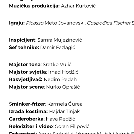
Muzička produkcija:
Azhar Kurtović
Igraju:
Picasso
Meto Jovanovski,
Gospođica Fischer
Inspicijent
: Samra Mujezinović
Šef tehnike:
Damir Fazlagić
Majstor tona
: Sretko Vujić
Majstor svjetla
: Irhad Hodžić
Rasvjetljivač:
Nedim Pedah
Majstor scene
: Nurko Oprašić
Š
minker-frizer
: Karmela Ćurea
Izrada kostima:
Hajdar Tinjak
Garderoberka
: Hava Redžić
Rekviziter i video
: Goran Filipović
Dekorateri:
Amer Serhatlić, Muamer Mujak i Admir E