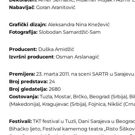
Nabavljač
: Goran Aranitović
Grafički dizajn:
Aleksandra Nina Knežević
Fotografija:
Slobodan Samardžić-Sam
Producent:
Duška Amidžić
Izvršni producent
: Osman Arslanagić
Premijera:
23. marta 2011. na sceni SARTR u Sarajevu
Broj predstava:
24
Broj gledatelja:
2680
Gostovanja:
Tuzla, Mostar, Brčko, Beograd (Srbija), Bi
(Makedonija), Kragujevac (Srbija), Fojnica, Nikšić (Crn
Festivali:
TKT festival u Tuzli, Dani Sarajeva u Beogra
Bihaćko ljeto, Festival kamernog teatra „Risto Šiškov