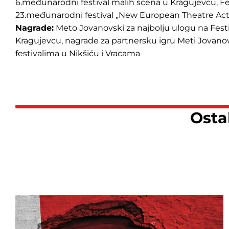
6.međunarodni festival malih scena u Kragujevcu, Fe
23.međunarodni festival „New European Theatre Act
Nagrade:
Meto Jovanovski za najbolju ulogu na Fest
Kragujevcu, nagrade za partnersku igru Meti Jovano
festivalima u Nikšiću i Vracama
Ostal