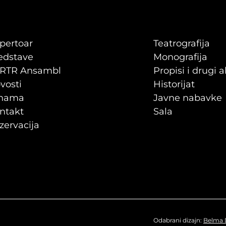
pertoar
Teatrografija
edstave
Monografija
RTR Ansambl
Propisi i drugi a
vosti
Historijat
nama
Javne nabavke
ntakt
Sala
zervacija
Odabrani dizajn:
Belma 