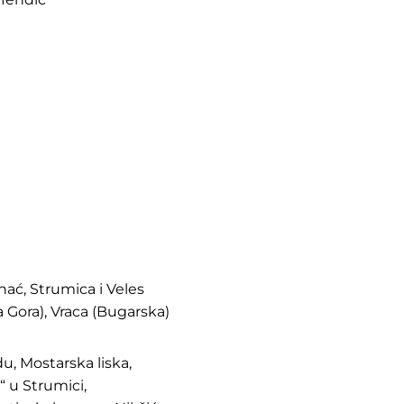
hać, Strumica i Veles
a Gora), Vraca (Bugarska)
du, Mostarska liska,
“ u Strumici,