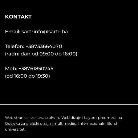
KONTAKT
Email: sartrinfo@sartr.ba
Telefon: +38733664070
(radni dan od 09:00 do 16:00)
Mob: +38761850745
(od 16:00 do 19:30)
Web stranica kreirana u okviru Web dizajn i Layout predmeta na
Odsjeku za grafički dizajn i multimediju
, Internacionalni Burch
univerzitet.