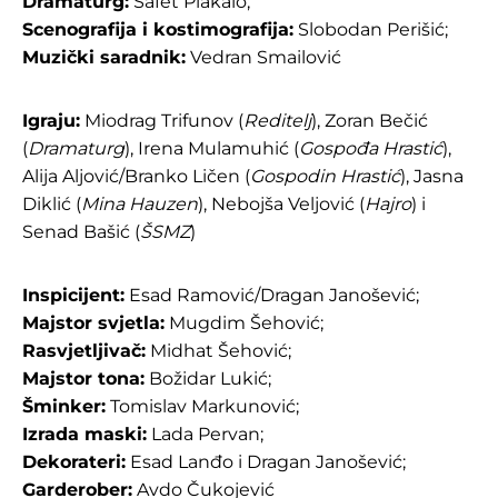
Dramaturg:
Safet Plakalo;
Scenografija i kostimografija:
Slobodan Perišić;
Muzički saradnik:
Vedran Smailović
Igraju:
Miodrag Trifunov (
Reditelj
), Zoran Bečić
(
Dramaturg
), Irena Mulamuhić (
Gospođa Hrastić
),
Alija Aljović/Branko Ličen (
Gospodin Hrastić
), Jasna
Diklić (
Mina Hauzen
), Nebojša Veljović (
Hajro
) i
Senad Bašić (
ŠSMZ
)
Inspicijent:
Esad Ramović/Dragan Janošević;
Majstor svjetla:
Mugdim Šehović;
Rasvjetljivač:
Midhat Šehović;
Majstor tona:
Božidar Lukić;
Šminker:
Tomislav Markunović;
Izrada maski:
Lada Pervan;
Dekorateri:
Esad Lanđo i Dragan Janošević;
Garderober:
Avdo Čukojević