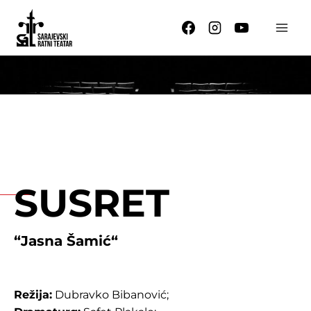
Skip
to
content
SUSRET
“
Jasna Šamić
“
Režija:
Dubravko Bibanović;