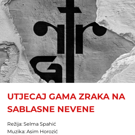
UTJECAJ GAMA ZRAKA NA
SABLASNE NEVENE
Režija: Selma Spahić
Muzika: Asim Horozić