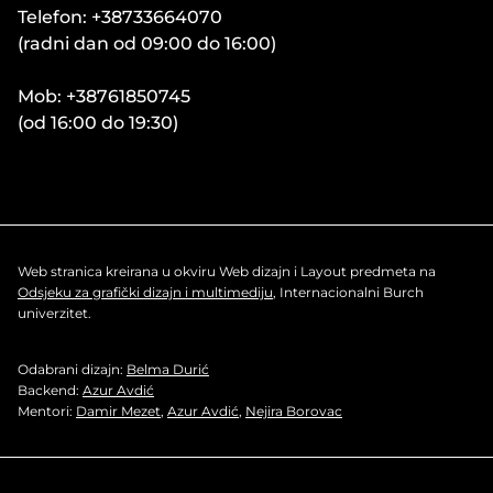
Telefon: +38733664070
(radni dan od 09:00 do 16:00)
Mob: +38761850745
(od 16:00 do 19:30)
Web stranica kreirana u okviru Web dizajn i Layout predmeta na
Odsjeku za grafički dizajn i multimediju
, Internacionalni Burch
univerzitet.
Odabrani dizajn:
Belma Durić
Backend:
Azur Avdić
Mentori:
Damir Mezet
,
Azur Avdić
,
Nejira Borovac