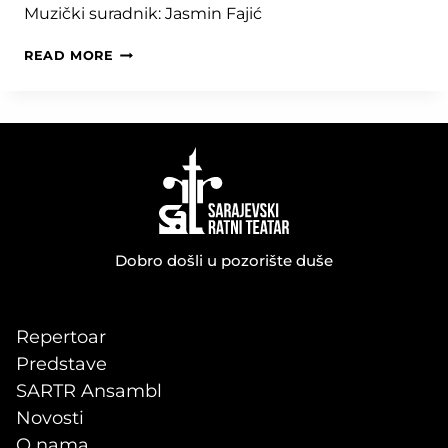
Muzički suradnik: Jasmin Fajić
UTJECAJ
READ MORE
GAMA
ZRAKA
NA
SABLASNE
NEVENE
Dobro došli u pozorište duše
Repertoar
Predstave
SARTR Ansambl
Novosti
O nama