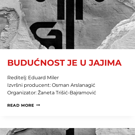
BUDUĆNOST JE U JAJIMA
Reditelj: Eduard Miler
Izvršni producent: Osman Arslanagić
Organizator: Žaneta Trišić-Bajramović
BUDUĆNOST
READ MORE
JE
U
JAJIMA