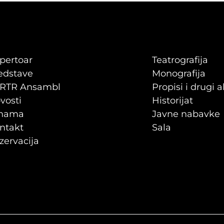
pertoar
Teatrografija
edstave
Monografija
RTR Ansambl
Propisi i drugi a
vosti
Historijat
nama
Javne nabavke
ntakt
Sala
zervacija