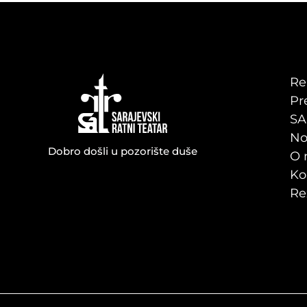
Re
Pr
SA
No
Dobro došli u pozorište duše
O 
Ko
Re