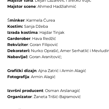
Majstor tona
: Dejan Lazarević i Sretko Vujić
Majstor scene
: Ahmed Hadžiahmić
Š
minker
: Karmela Ćurea
Kostim:
Sanja Džeba
Izrada kostima
: Hajdar Tinjak
Garderober
: Hava Redžić
Rekviziter
: Goran Filipović
Dekorateri:
Nurko Oprašić, Amer Serhatlić i Mevlud
Nabavljač
: Goran Aranitović;
Grafički dizajn
: Ajna Zatrić i Armin Alagić
Fotografija
: Armin Alagić
Izvršni producent
: Osman Arslanagić
Organizator
: Žaneta Trišić-Bajramović