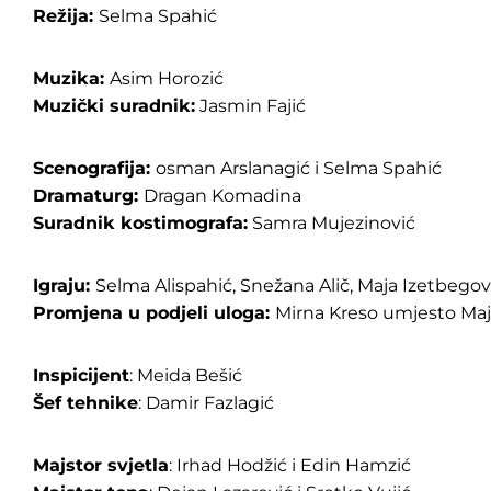
Režija:
Selma Spahić
Muzika:
Asim Horozić
Muzički suradnik:
Jasmin Fajić
Scenografija:
osman Arslanagić i Selma Spahić
Dramaturg:
Dragan Komadina
Suradnik kostimografa:
Samra Mujezinović
Igraju:
Selma Alispahić, Snežana Alič, Maja Izetbego
Promjena u podjeli uloga:
Mirna Kreso umjesto Maj
Inspicijent
: Meida Bešić
Šef tehnike
: Damir Fazlagić
Majstor svjetla
: Irhad Hodžić i Edin Hamzić