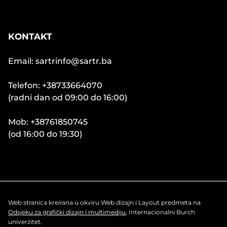
KONTAKT
Email: sartrinfo@sartr.ba
Telefon: +38733664070
(radni dan od 09:00 do 16:00)
Mob: +38761850745
(od 16:00 do 19:30)
Web stranica kreirana u okviru Web dizajn i Layout predmeta na
Odsjeku za grafički dizajn i multimediju
, Internacionalni Burch
univerzitet.