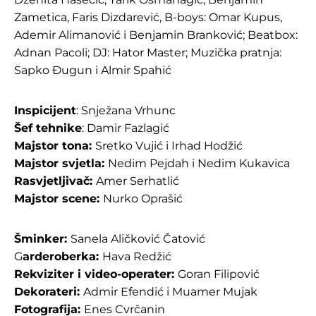
Zametica, Faris Dizdarević, B-boys: Omar Kupus,
Ademir Alimanović i Benjamin Branković; Beatbox:
Adnan Pacoli; DJ: Hator Master; Muzička pratnja:
Sapko Đugun i Almir Spahić
Inspicijent
: Snježana Vrhunc
Šef tehnike
: Damir Fazlagić
Majstor tona:
Sretko Vujić i Irhad Hodžić
Majstor svjetla:
Nedim Pejdah i Nedim Kukavica
Rasvjetljivač:
Amer Serhatlić
Majstor scene:
Nurko Oprašić
Šminker:
Sanela Aličković Čatović
G
arderoberka:
Hava Redžić
Rekviziter
i video-operater
:
Goran Filipović
Dekorateri:
Admir Efendić i Muamer Mujak
Fotografija:
Enes Cvrčanin