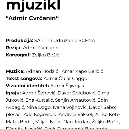
mjuzikl
“
Admir Cvrčanin
“
Produkcija:
SARTR i Udruženje SCENA
Režija:
Admir Cvrčanin
Koreograf:
Željko Božić
Muzika:
Adnan Hodžić i Amar Kapo Berbić
Tekst songova:
Admir Čular Gaggo
Vizualni identitet:
Admir Šljivnjak
Igraju:
Admir Šehović, Davor Golubović, Elma
Juković, Ena Kurtalić, Sanjin Arnautović, Edin
Avdagić, Nina Đogo, Ivana Vojinović, Davor Sabo;
plesači: Ada Kogovšek, Andreja Vakselj, Anisa Kete,
Matej Bedić, Miljan Nojić, Nan Jordan, Željko Božić,
Dženita Hasečić, Tarik Osmanagić, Benjamin