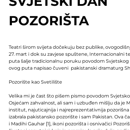
SVJETSKI DAN
POZORIŠTA
Teatri širom svijeta dočekuju bez publike, ovogodišnj
27. mart i dok su zavjese spuštene, Internacionalni tea
puta šalje tradicionalnu poruku povodom Svjetskog d
ovog puta napisao čuveni pakistanski dramaturg 
Pozorište kao Svetilište
Velika mi je čast što pišem pismo povodom Svjetsko
Osjećam zahvalnost, ali sam i uzbuđen mišlju da je 
institut, najuticajnija i najreprezentativnija pozorišn
izabrala pakistansko pozorište i sam Pakistan. Ova č
i Madihi Gauhar [1], ikoni pozorišta i osnivačici Pozoriš