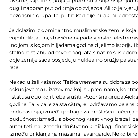
životnoj saputnici, koja je preminula prije dvije godi
dug i naporan put od trnja do zvijezda. Ali to je, vj
pozorišnih grupa. Taj put nikad nije ni lak, ni jednosta
Ja dolazim iz dominantno muslimanske zemlje koja j
vojnih diktatura, stravične napade vjerskih ekstremis
Indijom, s kojom hiljadama godina dijelimo istoriju i 
stalnom strahu od otvorenog rata s našim susjedom
obje zemlje sada posjeduju nuklearno oružje pa str
rata.
Nekad u šali kažemo: “Teška vremena su dobra za poz
oskudjevamo u izazovima koji su pred nama, kontradi
i statusa quo koji treba srušiti. Pozorišna grupa Ajoka
godina. Ta ivica je zaista oštra, jer održavamo balans
podučavanja; između potrage za prošlošću i učenja o
budućnost; između slobodnog kreativnog izraza i i
autoritetima; između društveno kritičkog i finansijsk
između priklanjanja masama i avangarde. Neko bi rek