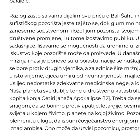
paralele.
Razlog zašto sa vama dijelim ovu priču o Bali Šahu i 
sufističkog pozorišta jeste taj što se, dok glumimo 
zanesemo sopstvenom filozofijom pozorišta, svojo
društvene promjene, i u tome izostavimo publiku. U 
sadašnjice, lišavamo se mogućnosti da uronimo u iz
iskustvo koje pozorište može da proizvede. U današnj
mržnja i nasilje ponovo su u porastu, nacije se huška
se bore protiv drugih vjernika, a zajednice šire mržn
u isto vrijeme, djeca umiru od neuhranjenosti, majk
uslijed nedostatka adekvatne medicinske nege, a ide
Naša planeta sve dublje tone u društvenu katastrof
kopita konja Četiri jahača Apokalipse [12]. Treba 
snagom; da se borimo protiv apatije, letargije, pesim
svijeta u kojem živimo, planete na kojoj živimo. Pozo
plemenitu ulogu, da ispuni čovječanstvo energijom 
iznad ambisa. Ono može da uzvisi pozornicu, prostor 