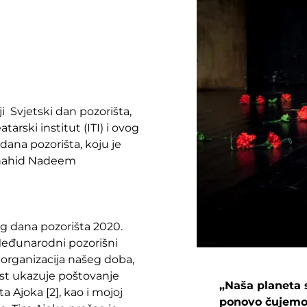
i Svjetski dan pozorišta,
tarski institut (ITI) i ovog
ana pozorišta, koju je
Shahid Nadeem
g dana pozorišta 2020.
Međunarodni pozorišni
a organizacija našeg doba,
ast ukazuje poštovanje
„Naša planeta 
ta Ajoka [2], kao i mojoj
ponovo čujemo 