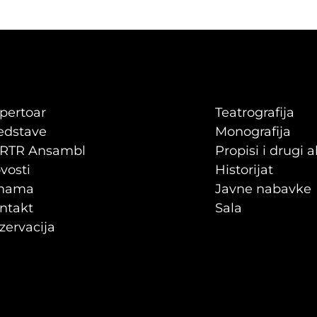
pertoar
Teatrografija
edstave
Monografija
RTR Ansambl
Propisi i drugi a
vosti
Historijat
nama
Javne nabavke
ntakt
Sala
zervacija