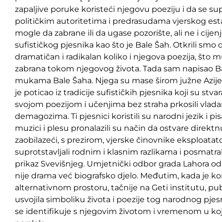
zapaljive poruke koristeći njegovu poeziju i da se s
političkim autoritetima i predrasudama vjerskog esta
mogle da zabrane ili da ugase pozorište, ali ne i cije
sufističkog pjesnika kao što je Bale Šah. Otkrili smo 
dramatičan i radikalan koliko i njegova poezija, što mu 
zabrana tokom njegovog života. Tada sam napisao Ba
mukama Bale Šaha. Njega su mase širom južne Azije o
je poticao iz tradicije sufističkih pjesnika koji su stva
svojom poezijom i učenjima bez straha prkosili vlada
demagozima. Ti pjesnici koristili su narodni jezik i p
muzici i plesu pronalazili su način da ostvare direkt
zaobilazeći, s prezirom, vjerske činovnike eksploatato
suprotstavljali rodnim i klasnim razlikama i posmatra
prikaz Svevišnjeg. Umjetnički odbor grada Lahora odbi
nije drama već biografsko djelo. Međutim, kada je 
alternativnom prostoru, tačnije na Geti institutu, publi
usvojila simboliku života i poezije tog narodnog pje
se identifikuje s njegovim životom i vremenom u koje