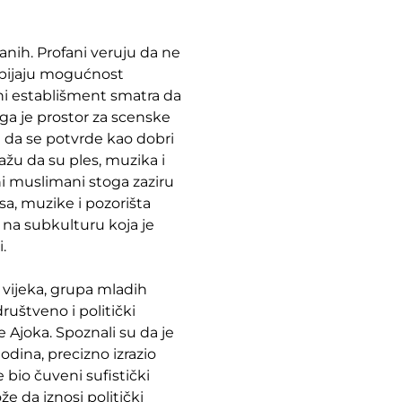
anih. Profani veruju da ne
odbijaju mogućnost
vni establišment smatra da
oga je prostor za scenske
 da se potvrde kao dobri
ažu da su ples, muzika i
ni muslimani stoga zaziru
a, muzike i pozorišta
na subkulturu koja je
.
 vijeka, grupa mladih
društveno i politički
 Ajoka. Spoznali su da je
 godina, precizno izrazio
e bio čuveni sufistički
že da iznosi politički