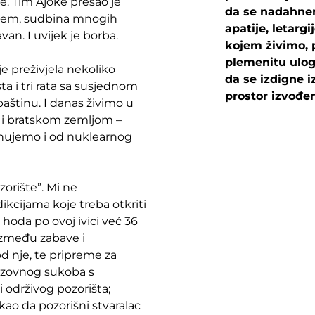
ne. Tim Ajoke prešao je
da se nadahne
erujem, sudbina mnogih
apatije, letarg
van. I uvijek je borba.
kojem živimo, p
plemenitu ulog
e preživjela nekoliko
da se izdigne 
ta i tri rata sa susjednom
prostor izvođen
baštinu. I danas živimo u
 i bratskom zemljom –
ahujemo i od nuklearnog
orište”. Mi ne
kcijama koje treba otkriti
 hoda po ovoj ivici već 36
 između zabave i
d nje, te pripreme za
zazovnog sukoba s
i održivog pozorišta;
ao da pozorišni stvaralac