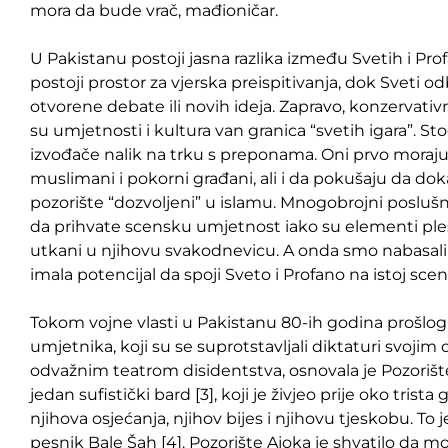
mora da bude vrač, mađioničar.
U Pakistanu postoji jasna razlika između Svetih i Prof
postoji prostor za vjerska preispitivanja, dok Sveti 
otvorene debate ili novih ideja. Zapravo, konzervati
su umjetnosti i kultura van granica “svetih igara”. St
izvođače nalik na trku s preponama. Oni prvo moraju
muslimani i pokorni građani, ali i da pokušaju da dok
pozorište “dozvoljeni” u islamu. Mnogobrojni posluš
da prihvate scensku umjetnost iako su elementi ples
utkani u njihovu svakodnevicu. A onda smo nabasali 
imala potencijal da spoji Sveto i Profano na istoj sceni
Tokom vojne vlasti u Pakistanu 80-ih godina prošlog
umjetnika, koji su se suprotstavljali diktaturi svojim 
odvažnim teatrom disidentstva, osnovala je Pozorište
jedan sufistički bard [3], koji je živjeo prije oko trista
njihova osjećanja, njihov bijes i njihovu tjeskobu. To j
pesnik Bale Šah [4]. Pozorište Ajoka je shvatilo da mo