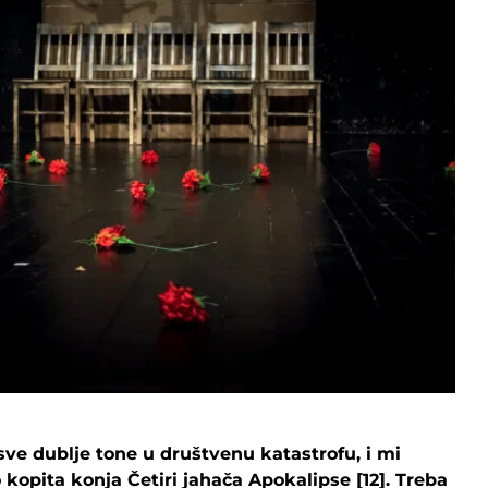
sve dublje tone u društvenu katastrofu, i mi
kopita konja Četiri jahača Apokalipse [12]. Treba