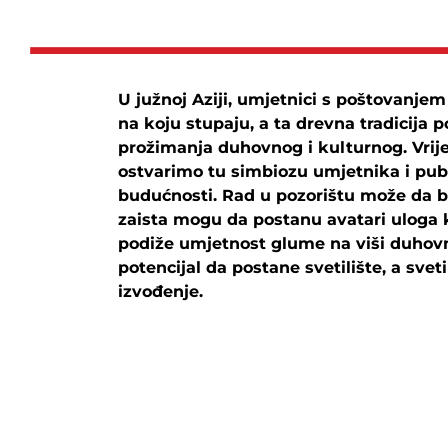
U južnoj Aziji, umjetnici s poštovanje
na koju stupaju, a ta drevna tradicija 
prožimanja duhovnog i kulturnog. Vrij
ostvarimo tu simbiozu umjetnika i publi
budućnosti. Rad u pozorištu može da bu
zaista mogu da postanu avatari uloga 
podiže umjetnost glume na viši duhovn
potencijal da postane svetilište, a sveti
izvođenje.
Post