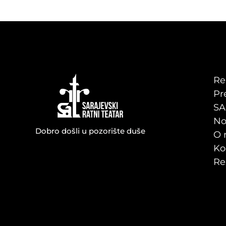
navigation
Re
Pr
SA
No
Dobro došli u pozorište duše
O 
Ko
Re