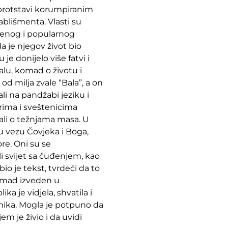
uprotstavi korumpiranim
blišmenta. Vlasti su
njenog i popularnog
da je njegov život bio
je donijelo više fatvi i
lu, komad o životu i
d milja zvale “Bala”, a on
rali na pandžabi jeziku i
rima i sveštenicima
isali o težnjama masa. U
nu vezu Čovjeka i Boga,
re. Oni su se
li svijet sa čuđenjem, kao
o je tekst, tvrdeći da to
komad izveden u
ka je vidjela, shvatila i
snika. Mogla je potpuno da
m je živio i da uvidi