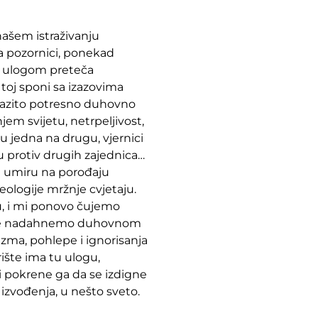
našem istraživanju
na pozornici, ponekad
m ulogom preteča
toj sponi sa izazovima
razito potresno duhovno
em svijetu, netrpeljivost,
ju jedna na drugu, vjernici
ju protiv drugih zajednica…
e umiru na porođaju
ologije mržnje cvjetaju.
u, i mi ponovo čujemo
da se nadahnemo duhovnom
izma, pohlepe i ignorisanja
rište ima tu ulogu,
i pokrene ga da se izdigne
izvođenja, u nešto sveto.