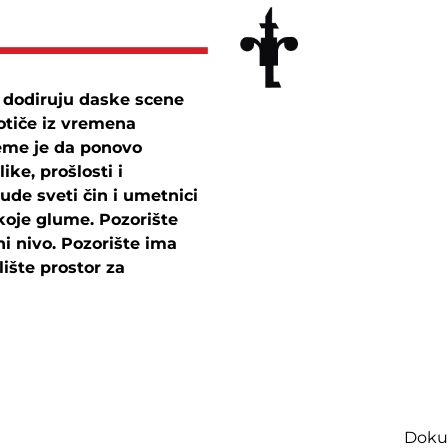
m dodiruju daske scene
potiče iz vremena
eme je da ponovo
ke, prošlosti i
de sveti čin i umetnici
koje glume. Pozorište
i nivo. Pozorište ima
lište prostor za
Dokum