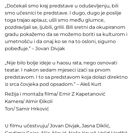
„Dočekali smo kraj predstave u oduševljenju, bili
smo učesnici te predstave. I dugo, dugo je poslije
toga trajao aplauz, ušli smo među glumce,
pozdravljali se, ljubili, grlili. Bili sretni da okupiranom
gradu pokažemo da se možemo boriti sa kulturom i
umetnošću i da onaj ko se na to osloni, sigurno
pobeđuje.” – Jovan Divjak
„Nije bilo bolje ideje u haosu rata, nego osnovati
teatar. I nakon sedam mjeseci izaći sa prvom
predstavom. I to sa predstavom koja dolazi direktno
iz srca čovjeka pod opsadom.” – Aleš Kurt
Režija i montaža filma/ Emir Z Kapetanović
Kamera/ Almir Đikoli
Ton/ Samir Hrković
U filmu učestvuju/ Jovan Divjak, Jasna Diklić,