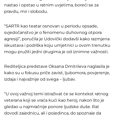
nastao i opstao u ratnim uvjetima, boreći se za
pravdu, mir i slobodu.
“SARTR kao teatar osnovan u periodu opsade,
svjedočanstvo je o fenomenu duhovnog otpora
agresiji”, poručila je Udovički dodavši kako razmjena
iskustava i podrška koju umjetnici u ovom trenutku
mogu pružiti jedni drugima je od iznimne važnosti.
Rediteljica predstave Oksana Dmitriieva naglasila je
kako su u fokusu priče zavist, ljubomora, povjerenje,
izdaja i najvažnije od svega – ljubav.
“U ovoj važnoj temi istraživat će se kontekst ratnog
veterana koji se vraća kući kao heroj, nakon što je
gledao u najmračnije ponore ljudske duše. Rat
dovodi zajednicu, ali i pojedinca, do spoznaje da