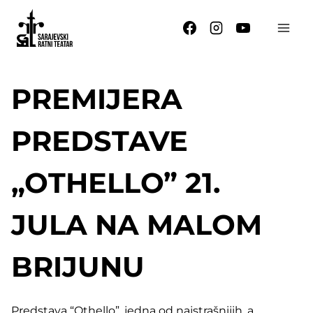
Skip
to
content
PREMIJERA
PREDSTAVE
„OTHELLO” 21.
JULA NA MALOM
BRIJUNU
Predstava “Othello”, jedna od najstrašnijih, a