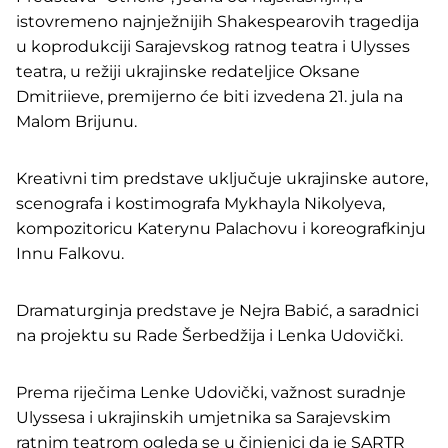
istovremeno najnježnijih Shakespearovih tragedija
u koprodukciji Sarajevskog ratnog teatra i Ulysses
teatra, u režiji ukrajinske redateljice Oksane
Dmitriieve, premijerno će biti izvedena 21. jula na
Malom Brijunu.
Kreativni tim predstave uključuje ukrajinske autore,
scenografa i kostimografa Mykhayla Nikolyeva,
kompozitoricu Katerynu Palachovu i koreografkinju
Innu Falkovu.
Dramaturginja predstave je Nejra Babić, a saradnici
na projektu su Rade Šerbedžija i Lenka Udovički.
Prema riječima Lenke Udovički, važnost suradnje
Ulyssesa i ukrajinskih umjetnika sa Sarajevskim
ratnim teatrom ogleda se u činjenici da je SARTR