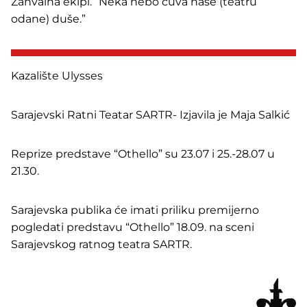
Zahvalna ekipi. “Neka nebo čuva naše (teatru
odane) duše.”
Kazalište Ulysses
Sarajevski Ratni Teatar SARTR- Izjavila je Maja Salkić
Reprize predstave “Othello” su 23.07 i 25.-28.07 u
21.30.
Sarajevska publika će imati priliku premijerno
pogledati predstavu “Othello” 18.09. na sceni
Sarajevskog ratnog teatra SARTR.