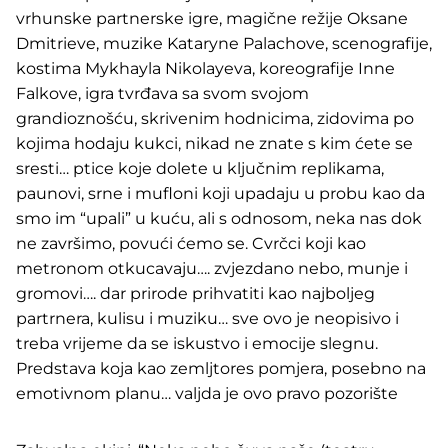
vrhunske partnerske igre, magične režije Oksane
Dmitrieve, muzike Kataryne Palachove, scenografije,
kostima Mykhayla Nikolayeva, koreografije Inne
Falkove, igra tvrđava sa svom svojom
grandioznošću, skrivenim hodnicima, zidovima po
kojima hodaju kukci, nikad ne znate s kim ćete se
sresti… ptice koje dolete u ključnim replikama,
paunovi, srne i mufloni koji upadaju u probu kao da
smo im “upali” u kuću, ali s odnosom, neka nas dok
ne završimo, povući ćemo se. Cvrčci koji kao
metronom otkucavaju…. zvjezdano nebo, munje i
gromovi…. dar prirode prihvatiti kao najboljeg
partrnera, kulisu i muziku… sve ovo je neopisivo i
treba vrijeme da se iskustvo i emocije slegnu.
Predstava koja kao zemljtores pomjera, posebno na
emotivnom planu… valjda je ovo pravo pozorište