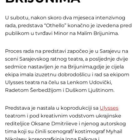
U subotu, nakon skoro dva mjeseca intenzivnog
rada, predstava “Othello” konačno je izvedena pred
publikom u tvrđavi Minor na Malim Brijunima.
Proces rada na predstavi započeo je u Sarajevu na
sceni Sarajevskog ratnog teatra, a posljednje dvije
sedmice nastavljen je na Brijunima,gdje je cijela
ekipa imala izuzetnu dobrodošlicu i rad sa ekipom
Ulysses teatra na čelu sa Lenkom Udovički,
Radetom Šerbedžijom i Duškom Ljuštinom.
Predstava je nastala u koprodukciji sa
Ulysses
teatrom i pod kreativnim vodstvom ukrajinske
rediteljice Oksane Dmitriieve i njenog autorskog
tima koji su činili scenograf/ kostimograf Myhail
Nikolaev, koreografkinja Inna Falkova i