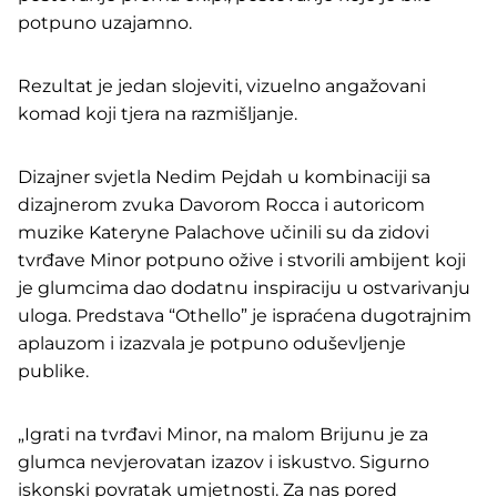
potpuno uzajamno.
Rezultat je jedan slojeviti, vizuelno angažovani
komad koji tjera na razmišljanje.
Dizajner svjetla Nedim Pejdah u kombinaciji sa
dizajnerom zvuka Davorom Rocca i autoricom
muzike Kateryne Palachove učinili su da zidovi
tvrđave Minor potpuno ožive i stvorili ambijent koji
je glumcima dao dodatnu inspiraciju u ostvarivanju
uloga. Predstava “Othello” je ispraćena dugotrajnim
aplauzom i izazvala je potpuno oduševljenje
publike.
„Igrati na tvrđavi Minor, na malom Brijunu je za
glumca nevjerovatan izazov i iskustvo. Sigurno
iskonski povratak umjetnosti. Za nas pored