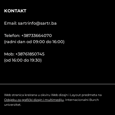
KONTAKT
Email: sartrinfo@sartr.ba
Telefon: +38733664070
(radni dan od 09:00 do 16:00)
Mob: +38761850745
(od 16:00 do 19:30)
Web stranica kreirana u okviru Web dizajn i Layout predmeta na
Odsjeku za grafički dizajn i multimediju
, Internacionalni Burch
univerzitet.