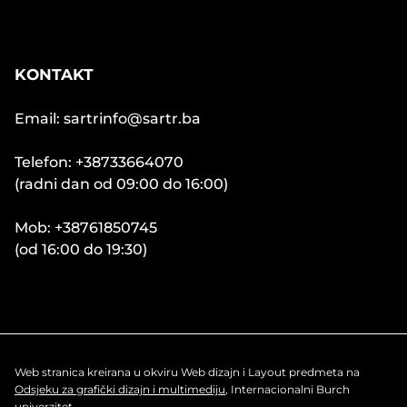
KONTAKT
Email: sartrinfo@sartr.ba
Telefon: +38733664070
(radni dan od 09:00 do 16:00)
Mob: +38761850745
(od 16:00 do 19:30)
Web stranica kreirana u okviru Web dizajn i Layout predmeta na
Odsjeku za grafički dizajn i multimediju
, Internacionalni Burch
univerzitet.