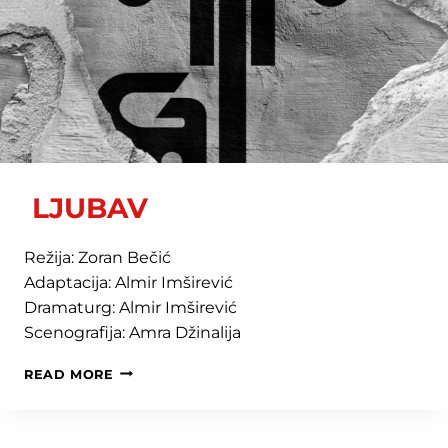
LJUBAV
Režija: Zoran Bečić
Adaptacija: Almir Imširević
Dramaturg: Almir Imširević
Scenografija: Amra Džinalija
LJUBAV
READ MORE