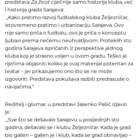
predstava
Za život cijeli
nije samo historija kluba, već
i historija grada Sarajeva:
„Kako pratimo razvoj fudbalskog kluba Željezničar,
istovremeno pratimo i urbanizaciju Sarajeva. Ovo
nije samo priča o fudbalu, ovo je priča o konceptu
ljubavi prema nečemu neuhvatljivom. Proteklih sto
godina Sarajeva ispričanih iz perspektive jednog
kluba koji je strasno voljen u ovom gradu. Teško je
riječima objasniti koliko je ovaj materijal potentan za
teatar – jer prikazujemo ono što se ne može
izgovoriti. Predstava pokušava razbiti predrasude o
navijačima.“
Reditelj i glumac u predstavi Jasenko Pašić izjavio
je:
„Sve što se dešavalo Sarajevu u posljednjih sto
godina, dešavalo se i klubu Željezničar. Kada je grad
bio gašen – gašen je i klub, kada se grad obnavljao –