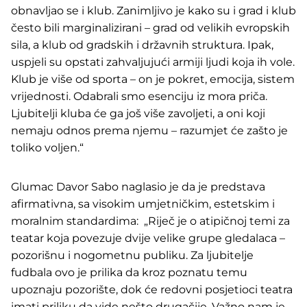
obnavljao se i klub. Zanimljivo je kako su i grad i klub
često bili marginalizirani – grad od velikih evropskih
sila, a klub od gradskih i državnih struktura. Ipak,
uspjeli su opstati zahvaljujući armiji ljudi koja ih vole.
Klub je više od sporta – on je pokret, emocija, sistem
vrijednosti. Odabrali smo esenciju iz mora priča.
Ljubitelji kluba će ga još više zavoljeti, a oni koji
nemaju odnos prema njemu – razumjet će zašto je
toliko voljen.“
Glumac Davor Sabo naglasio je da je predstava
afirmativna, sa visokim umjetničkim, estetskim i
moralnim standardima: „Riječ je o atipičnoj temi za
teatar koja povezuje dvije velike grupe gledalaca –
pozorišnu i nogometnu publiku. Za ljubitelje
fudbala ovo je prilika da kroz poznatu temu
upoznaju pozorište, dok će redovni posjetioci teatra
imati priliku da vide nešto drugačije. Važno nam je