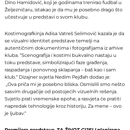
Dino Hamidović, koji je godinama trenirao fudbal u
Željezničaru, istakao je da mu je posebno drago što
učestvuje u predstavi o svom klubu.
Kostimografkinja Adisa Vatreš Selimović kazala je da
se vizualni identitet predstave temelji na
autentičnim dokumentima i fotografijama iz arhive
kluba. “Scenografija i kostimi bukvalno nastaju u
toku predstave, simbolizirajući faze građenja,
raspadanja i ponovnog sklapanja – baš kao i sam
klub.“ Dizajner svjetla Nedim Pejđah dodao je:
„Ova priča mi je posebno bliska. Osmislili smo nešto
sasvim drugačije od postojećih vizuelnih rešenja.
Svjetlo prati vremenske epohe, a rasvjeta će pratiti
napredak tehnologije kroz historiju. Za mene – ovo
je ljubav.“
Premijera predstave
ZA ŽIVOT CIJELI
planirana