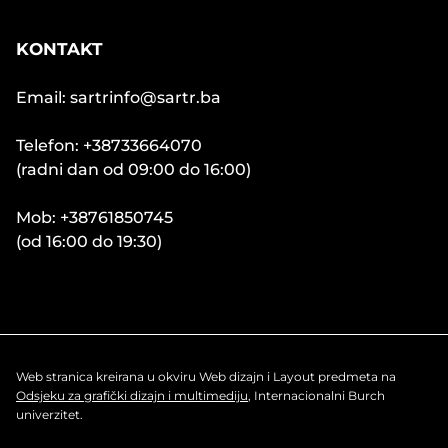
KONTAKT
Email: sartrinfo@sartr.ba
Telefon: +38733664070
(radni dan od 09:00 do 16:00)
Mob: +38761850745
(od 16:00 do 19:30)
Web stranica kreirana u okviru Web dizajn i Layout predmeta na
Odsjeku za grafički dizajn i multimediju
, Internacionalni Burch
univerzitet.