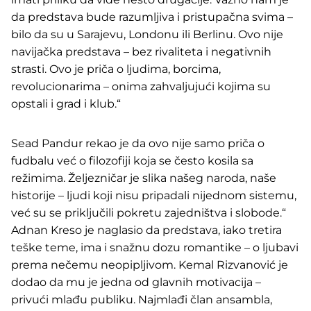
da predstava bude razumljiva i pristupačna svima –
bilo da su u Sarajevu, Londonu ili Berlinu. Ovo nije
navijačka predstava – bez rivaliteta i negativnih
strasti. Ovo je priča o ljudima, borcima,
revolucionarima – onima zahvaljujući kojima su
opstali i grad i klub.“
Sead Pandur rekao je da ovo nije samo priča o
fudbalu već o filozofiji koja se često kosila sa
režimima. Željezničar je slika našeg naroda, naše
historije – ljudi koji nisu pripadali nijednom sistemu,
već su se priključili pokretu zajedništva i slobode.“
Adnan Kreso je naglasio da predstava, iako tretira
teške teme, ima i snažnu dozu romantike – o ljubavi
prema nečemu neopipljivom. Kemal Rizvanović je
dodao da mu je jedna od glavnih motivacija –
privući mlađu publiku. Najmlađi član ansambla,