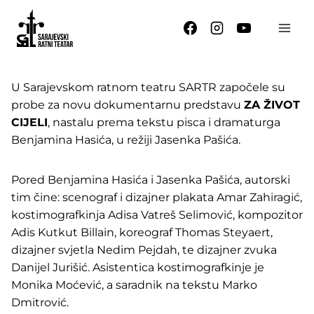
Skip
to
content
U Sarajevskom ratnom teatru SARTR započele su
probe za novu dokumentarnu predstavu
ZA ŽIVOT
CIJELI
, nastalu prema tekstu pisca i dramaturga
Benjamina Hasića, u režiji Jasenka Pašića.
Pored Benjamina Hasića i Jasenka Pašića, autorski
tim čine: scenograf i dizajner plakata Amar Zahiragić,
kostimografkinja Adisa Vatreš Selimović, kompozitor
Adis Kutkut Billain, koreograf Thomas Steyaert,
dizajner svjetla Nedim Pejdah, te dizajner zvuka
Danijel Jurišić. Asistentica kostimografkinje je
Monika Moćević, a saradnik na tekstu Marko
Dmitrović.