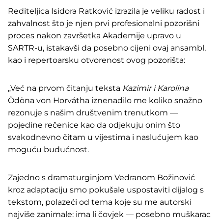
Rediteljica Isidora Ratković izrazila je veliku radost i
zahvalnost što je njen prvi profesionalni pozorišni
proces nakon završetka Akademije upravo u
SARTR-u, istakavši da posebno cijeni ovaj ansambl,
kao i repertoarsku otvorenost ovog pozorišta:
„Već na prvom čitanju teksta
Kazimir i Karolina
Ödöna von Horvátha iznenadilo me koliko snažno
rezonuje s našim društvenim trenutkom —
pojedine rečenice kao da odjekuju onim što
svakodnevno čitam u vijestima i naslućujem kao
moguću budućnost.
Zajedno s dramaturginjom Vedranom Božinović
kroz adaptaciju smo pokušale uspostaviti dijalog s
tekstom, polazeći od tema koje su me autorski
najviše zanimale: ima li čovjek — posebno muškarac