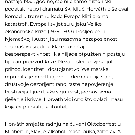
nastaje 1932. godine, što nije samo historijski
podatak nego i dramaturški ključ. Horváth piše ovaj
komad u trenutku kada Evropa klizi prema
katastrofi. Evropa i svijet su u jeku Velike
ekonomske krize (1929–1933). Posljedice u
Njemačkoj i Austriji su masovna nezaposlenost,
siromaštvo srednje klase i osjećaj
besperspektivnosti. Na hiljade otpuštenih postaju
tipičan proizvod krize. Nezaposlen čovjek gubi
prihod, identitet i dostojanstvo. Weimarska
republika je pred krajem — demokratija slabi,
društvo je dezorijentirano, raste nepovjerenje i
frustracija. Ljudi traže sigurnost, jednostavna
rješenja i krivce. Horváth vidi ono što dolazi: masu
koja će prihvatiti autoritet.
Horváth smješta radnju na čuveni Oktoberfest u
Minhenu: „Slavlje, alkohol, masa, buka, zaborav. A