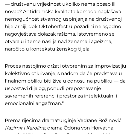
— društvenu vrijednost ukoliko nema posao ili
novac? Antidramska kvaliteta komada naglašava
nemogućnost stvarnog uspinjanja na društvenoj
hijerarhiji, dok Oktoberfest u pozadini nelagodno
nagovještava dolazak fašizma. Istovremeno se
otvaraju i teme nasilja nad ženama i ageizma,
naročito u kontekstu ženskog tijela.
Proces nastojimo držati otvorenim za improvizaciju i
kolektivno otkrivanje, s nadom da će predstava u
finalnom obliku biti živa u odnosu na publiku — da
uspostavi dijalog, ponudi prepoznavanje
savremenih referenci i prostor za intelektualni i
emocionalni angažman.“
Prema riječima dramaturginje Vedrane Božinović,
Kazimir i Karolina
, drama Ödöna von Horvátha,