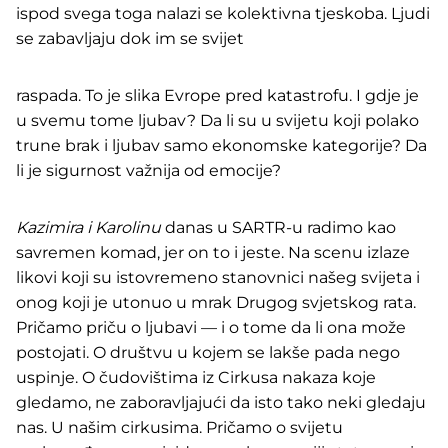
ispod svega toga nalazi se kolektivna tjeskoba. Ljudi
se zabavljaju dok im se svijet
raspada. To je slika Evrope pred katastrofu. I gdje je
u svemu tome ljubav? Da li su u svijetu koji polako
trune brak i ljubav samo ekonomske kategorije? Da
li je sigurnost važnija od emocije?
Kazimira i Karolinu
danas u SARTR-u radimo kao
savremen komad, jer on to i jeste. Na scenu izlaze
likovi koji su istovremeno stanovnici našeg svijeta i
onog koji je utonuo u mrak Drugog svjetskog rata.
Pričamo priču o ljubavi — i o tome da li ona može
postojati. O društvu u kojem se lakše pada nego
uspinje. O čudovištima iz Cirkusa nakaza koje
gledamo, ne zaboravljajući da isto tako neki gledaju
nas. U našim cirkusima. Pričamo o svijetu