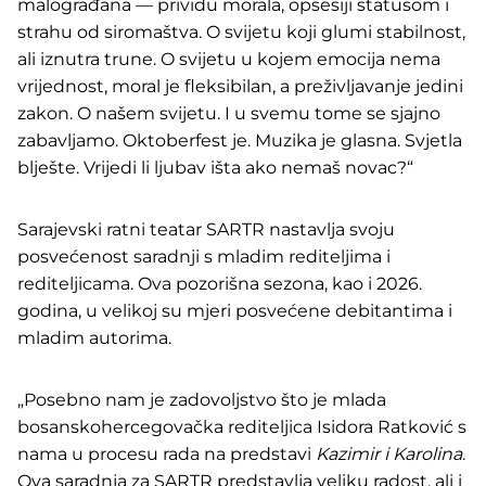
malograđana — prividu morala, opsesiji statusom i
strahu od siromaštva. O svijetu koji glumi stabilnost,
ali iznutra trune. O svijetu u kojem emocija nema
vrijednost, moral je fleksibilan, a preživljavanje jedini
zakon. O našem svijetu. I u svemu tome se sjajno
zabavljamo. Oktoberfest je. Muzika je glasna. Svjetla
blješte. Vrijedi li ljubav išta ako nemaš novac?“
Sarajevski ratni teatar SARTR nastavlja svoju
posvećenost saradnji s mladim rediteljima i
rediteljicama. Ova pozorišna sezona, kao i 2026.
godina, u velikoj su mjeri posvećene debitantima i
mladim autorima.
„Posebno nam je zadovoljstvo što je mlada
bosanskohercegovačka rediteljica Isidora Ratković s
nama u procesu rada na predstavi
Kazimir i Karolina
.
Ova saradnja za SARTR predstavlja veliku radost, ali i