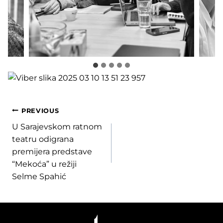
Post
PREVIOUS
U Sarajevskom ratnom
navigation
teatru odigrana
premijera predstave
“Mekoća” u režiji
Selme Spahić