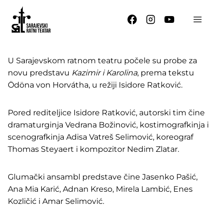
Skip
to
content
U Sarajevskom ratnom teatru počele su probe za
novu predstavu
Kazimir i Karolina
, prema tekstu
Ödöna von Horvátha, u režiji Isidore Ratković.
Pored rediteljice Isidore Ratković, autorski tim čine
dramaturginja Vedrana Božinović, kostimografkinja i
scenografkinja Adisa Vatreš Selimović, koreograf
Thomas Steyaert i kompozitor Nedim Zlatar.
Glumački ansambl predstave čine Jasenko Pašić,
Ana Mia Karić, Adnan Kreso, Mirela Lambić, Enes
Kozličić i Amar Selimović.