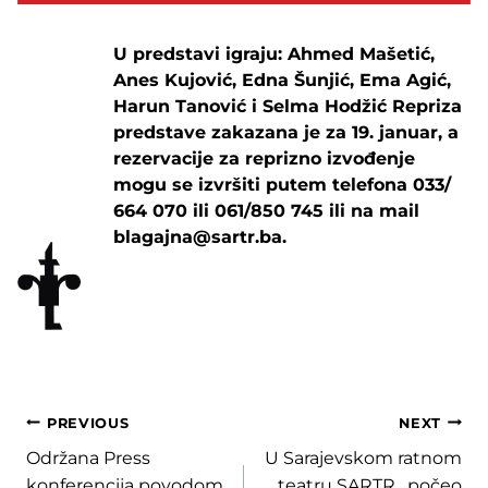
U predstavi igraju: Ahmed Mašetić,
Anes Kujović, Edna Šunjić, Ema Agić,
Harun Tanović i Selma Hodžić Repriza
predstave zakazana je za 19. januar, a
rezervacije za reprizno izvođenje
mogu se izvršiti putem telefona 033/
664 070 ili 061/850 745 ili na mail
blagajna@sartr.ba.
Post
PREVIOUS
NEXT
Održana Press
U Sarajevskom ratnom
navigation
konferencija povodom
teatru SARTR, počeo