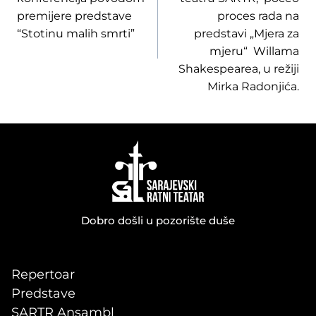
premijere predstave
proces rada na
“Stotinu malih smrti”
predstavi „Mjera za
mjeru“ Willama
Shakespearea, u režiji
Mirka Radonjića.
Dobro došli u pozorište duše
Repertoar
Predstave
SARTR Ansambl