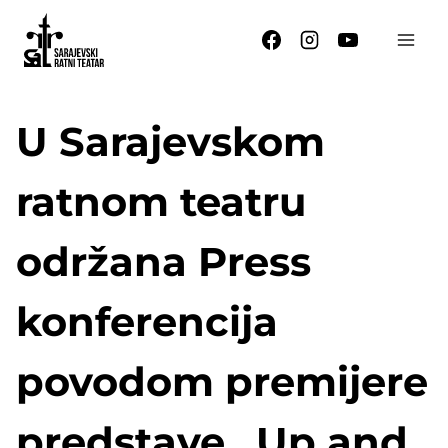
Skip
to
content
U Sarajevskom
ratnom teatru
održana Press
konferencija
povodom premijere
predstave „Up and