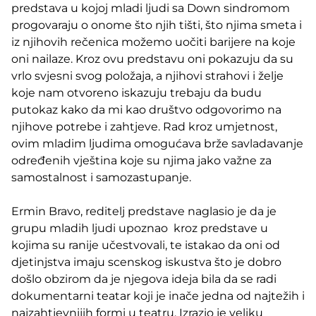
predstava u kojoj mladi ljudi sa Down sindromom
progovaraju o onome što njih tišti, što njima smeta i
iz njihovih rečenica možemo uočiti barijere na koje
oni nailaze. Kroz ovu predstavu oni pokazuju da su
vrlo svjesni svog položaja, a njihovi strahovi i želje
koje nam otvoreno iskazuju trebaju da budu
putokaz kako da mi kao društvo odgovorimo na
njihove potrebe i zahtjeve. Rad kroz umjetnost,
ovim mladim ljudima omogućava brže savladavanje
određenih vještina koje su njima jako važne za
samostalnost i samozastupanje.
Ermin Bravo, reditelj predstave naglasio je da je
grupu mladih ljudi upoznao kroz predstave u
kojima su ranije učestvovali, te istakao da oni od
djetinjstva imaju scenskog iskustva što je dobro
došlo obzirom da je njegova ideja bila da se radi
dokumentarni teatar koji je inače jedna od najtežih i
najzahtjevnijih formi u teatru. Izrazio je veliku