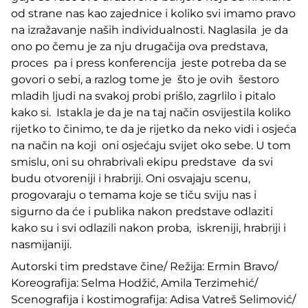
od strane nas kao zajednice i koliko svi imamo pravo
na izražavanje naših individualnosti. Naglasila je da
ono po čemu je za nju drugačija ova predstava,
proces pa i press konferencija jeste potreba da se
govori o sebi, a razlog tome je što je ovih šestoro
mladih ljudi na svakoj probi prišlo, zagrlilo i pitalo
kako si. Istakla je da je na taj način osvijestila koliko
rijetko to činimo, te da je rijetko da neko vidi i osjeća
na način na koji oni osjećaju svijet oko sebe. U tom
smislu, oni su ohrabrivali ekipu predstave da svi
budu otvoreniji i hrabriji. Oni osvajaju scenu,
progovaraju o temama koje se tiču sviju nas i
sigurno da će i publika nakon predstave odlaziti
kako su i svi odlazili nakon proba, iskreniji, hrabriji i
nasmijaniji.
Autorski tim predstave čine/ Režija: Ermin Bravo/
Koreografija: Selma Hodžić, Amila Terzimehić/
Scenografija i kostimografija: Adisa Vatreš Selimović/