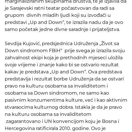
marginaliziranim skupinama društva, te je izjavila da
je Sarajevski ratni teatar počastvovan da radi sa
grupom divnih mladih ljudi koji su izvođači u
predstavi „Up and Down“, te izrazila nadu da je ovo
samo početak jedne divne saradnje i prijateljstva.
Sevdija Kujović, predsjednica Udruženja „Život sa
Down sindromom FBiH“ prije svega je izrazila svoju
zahvalnost ekipi koja je prethodnih mjeseci uložila
svoje vrijeme i znanje kako bi se ostvario rezultat
kakav je predstava „Up and Down“. Ova predstava
predstavlja i rezultat borbe Udruženja da se ostvari
pravo na kulturu osobama sa invaliditetom i
osobama sa Down sindromom, ne samo kao
pasivnim konzumentima kulture, već i kao aktivnim
stvaraocima kulturnog dobra. Istakla je da je pravo
na kulturu osobama sa invaliditetom
zagarantovano i UN konvencijom koju je Bosna i
Hercegovina ratificirala 2010. godine. Ovo je