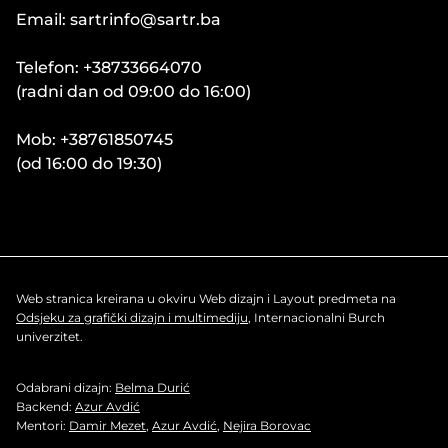
Email: sartrinfo@sartr.ba
Telefon: +38733664070
(radni dan od 09:00 do 16:00)
Mob: +38761850745
(od 16:00 do 19:30)
Web stranica kreirana u okviru Web dizajn i Layout predmeta na
Odsjeku za grafički dizajn i multimediju
, Internacionalni Burch
univerzitet.
Odabrani dizajn:
Belma Durić
Backend:
Azur Avdić
Mentori:
Damir Mezet
,
Azur Avdić
,
Nejira Borovac