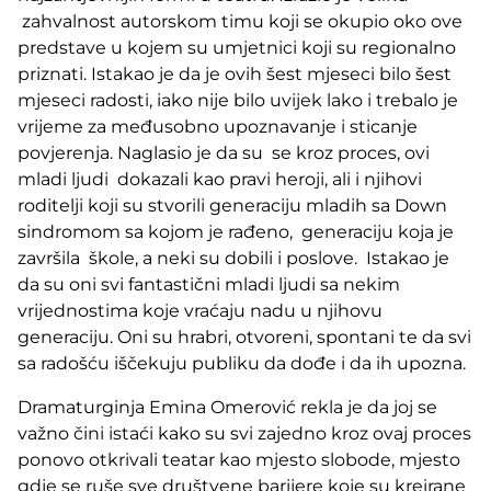
zahvalnost autorskom timu koji se okupio oko ove
predstave u kojem su umjetnici koji su regionalno
priznati. Istakao je da je ovih šest mjeseci bilo šest
mjeseci radosti, iako nije bilo uvijek lako i trebalo je
vrijeme za međusobno upoznavanje i sticanje
povjerenja. Naglasio je da su se kroz proces, ovi
mladi ljudi dokazali kao pravi heroji, ali i njihovi
roditelji koji su stvorili generaciju mladih sa Down
sindromom sa kojom je rađeno, generaciju koja je
završila škole, a neki su dobili i poslove. Istakao je
da su oni svi fantastični mladi ljudi sa nekim
vrijednostima koje vraćaju nadu u njihovu
generaciju. Oni su hrabri, otvoreni, spontani te da svi
sa radošću iščekuju publiku da dođe i da ih upozna.
Dramaturginja Emina Omerović rekla je da joj se
važno čini istaći kako su svi zajedno kroz ovaj proces
ponovo otkrivali teatar kao mjesto slobode, mjesto
gdje se ruše sve društvene barijere koje su kreirane