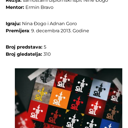
Režija:
samostalni diplomski ispit Nine Đogo
Mentor:
Ermin Bravo
Igraju:
Nina Đogo i Adnan Goro
Premijera
: 9. decembra 2013. Godine
Broj predstava:
5
Broj gledatelja:
310