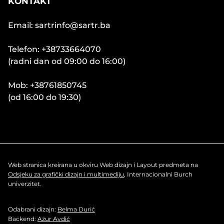
KONTAKT
Email: sartrinfo@sartr.ba
Telefon: +38733664070
(radni dan od 09:00 do 16:00)
Mob: +38761850745
(od 16:00 do 19:30)
Web stranica kreirana u okviru Web dizajn i Layout predmeta na
Odsjeku za grafički dizajn i multimediju
, Internacionalni Burch
univerzitet.
Odabrani dizajn:
Belma Durić
Backend:
Azur Avdić