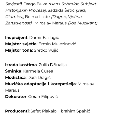
Savjesti),
Drago Buka
(Hans Schmidt, Subjekt
Historijskih Procesa),
Sadžida Šetić
(Sara,
Glumica),
Belma Lizde
(Dagne, Vječna
Ženstvenost)
i Miroslav Maraus
(Joe Muzikant)
Inspicijent
: Damir Fazlagić
Majstor svjetla
: Ermin Mujezinović
Majstor tona
: Sretko Vujić
Izrada kostima
: Zulfo Džinalija
Šminka
: Karmela Ćurea
Modistica
: Dara Dragić
Muzička adaptacija i korepeticija
: Miroslav
Maraus
Dekorater
: Goran Filipović
Producenti
: Safet Plakalo i Ibrahim Spahić