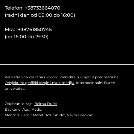
Telefon: +38733664070
(radni dan od 09:00 do 16:00)
Mob: +38761850745
(od 16:00 do 19:30)
Web stranica kreirana u okviru Web dizajn i Layout predmeta na
Odsjeku za grafički dizajn i multimediju
, Internacionalni Burch
univerzitet.
Odabrani dizajn:
Belma Durić
Backend:
Azur Avdić
Mentori:
Damir Mezet
,
Azur Avdić
,
Nejira Borovac