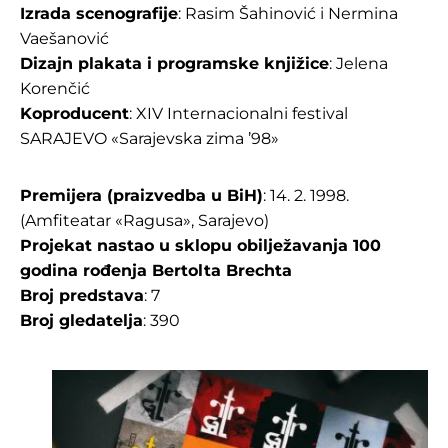
Izrada scenografije
: Rasim Šahinović i Nermina
Vaešanović
Dizajn plakata i programske knjižice
: Jelena
Korenčić
Koproducent
: XIV Internacionalni festival
SARAJEVO «Sarajevska zima ’98»
Premijera (praizvedba u BiH)
: 14. 2. 1998.
(Amfiteatar «Ragusa», Sarajevo)
Projekat nastao u sklopu obilježavanja 100
godina rođenja Bertolta Brechta
Broj predstava
: 7
Broj gledatelja
: 390