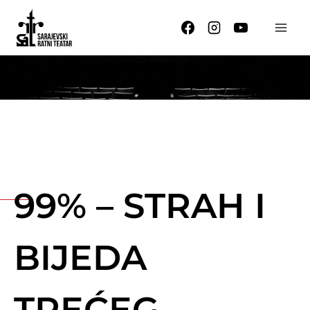
Skip
to
content
99% – STRAH I
BIJEDA
TREĆEG