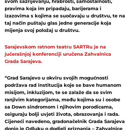
svom sazrijevanju, hrabrosti, samostalnosti,
pravima koja im pripadaju, barijerama i
izazovima s kojima se suočavaju u društvu, te na
taj način puštaju glas jedne generacije koja
mijenja svoj položaj u društvu.
Sarajevskom ratnom teatru SARTRu je na
jučerašnjoj konferenciji uručena Zahvalnica
Grada Sarajeva.
“Grad Sarajevo u okviru svojih mogućnosti
podržava rad institucija koje se bave humanom
misijom, inkluzijom, te se zalaže da se svim
ranjivim kategorijama, među kojima su i osobe
sa Down sindromom i njihovim porodicama,
osiguraju bolji uvjeti života, obrazovanja i rada.
Cijeneći navedeno, gradonačelnik Grada Sarajeva
donio je Odluku o dodjeli priznanja – Zahvalnice