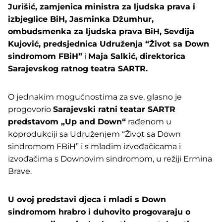
Jurišić, zamjenica ministra za ljudska prava i
izbjeglice BiH, Jasminka Džumhur,
ombudsmenka za ljudska prava BiH, Sevdija
Kujović, predsjednica Udruženja “Život sa Down
sindromom FBiH”
i
Maja Salkić, direktorica
Sarajevskog ratnog teatra SARTR.
O jednakim mogućnostima za sve, glasno je
progovorio
Sarajevski ratni teatar SARTR
predstavom „Up and Down“
rađenom u
koprodukciji sa Udruženjem “Život sa Down
sindromom FBiH” i s mladim izvođačicama i
izvođačima s Downovim sindromom, u režiji Ermina
Brave.
U ovoj predstavi djeca i mladi s Down
sindromom hrabro i duhovito progovaraju o