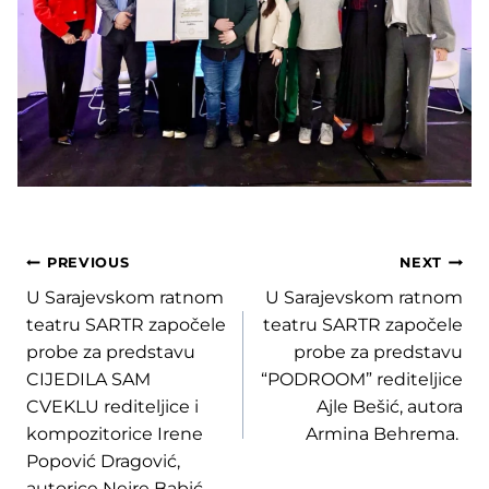
Post
PREVIOUS
NEXT
U Sarajevskom ratnom
U Sarajevskom ratnom
navigation
teatru SARTR započele
teatru SARTR započele
probe za predstavu
probe za predstavu
CIJEDILA SAM
“PODROOM” rediteljice
CVEKLU rediteljice i
Ajle Bešić, autora
kompozitorice Irene
Armina Behrema.
Popović Dragović,
autorice Nejre Babić.