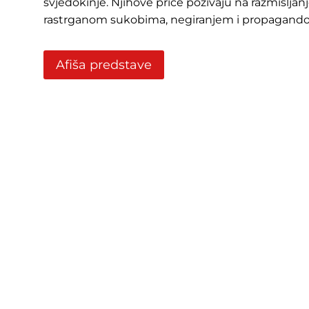
svjedokinje. Njihove priče pozivaju na razmišljan
rastrganom sukobima, negiranjem i propagand
Afiša predstave