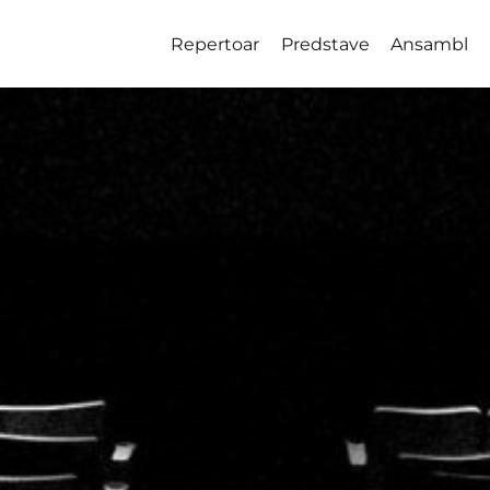
Repertoar
Predstave
Ansambl