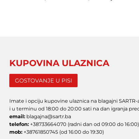
KUPOVINA ULAZNICA
GOSTOVANJE U PISI
Imate i opciju kupovine ulaznica na blagajni SARTR-a 
i u terminu od 18:00 do 20:00 sati na dan igranja pre
email:
blagajna@sartr.ba
telefon:
+38733664070 (radni dan od 09:00 do 16:00)
mob:
+38761850745 (od 16:00 do 19:30)