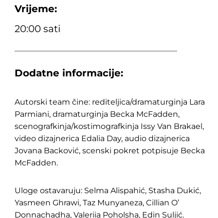
Vrijeme:
20:00 sati
Dodatne informacije:
Autorski team čine: rediteljica/dramaturginja Lara
Parmiani, dramaturginja Becka McFadden,
scenografkinja/kostimografkinja Issy Van Brakael,
video dizajnerica Edalia Day, audio dizajnerica
Jovana Backović, scenski pokret potpisuje Becka
McFadden.
Uloge ostavaruju: Selma Alispahić, Stasha Dukić,
Yasmeen Ghrawi, Taz Munyaneza, Cillian O’
Donnachadha, Valeriia Poholsha, Edin Suljić.