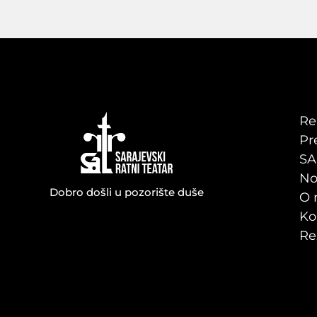
Re
Pr
SA
No
Dobro došli u pozorište duše
O 
Ko
Re