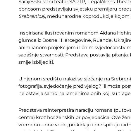
Sarajevski ratni teatar SARTR, LegalAliens Theat
ponosom predstavljaju svjetsku premijeru pred
Srebrenica)
, međunarodne koprodukcije kojom se
Inspirisana ilustrovanim romanom Aidana Hehira,
glumce iz Bosne i Hercegovine, Ruande, Ukrajine i
animiranom projekcijom i ličnim svjedočanstvima 
sadašnje stvarnosti. Predstava postavlja pitanja: 
smije izblijediti.
U njenom središtu nalazi se sjećanje na Srebrenicu
fotografija, svjedočenje preživjelog? Ili može post
ne ostavlja samo na ramenima onih koji su traged
Predstava reinterpretira naraciju romana (putov
centra) kroz hor ženskih pripovjedačica. Ove ž
vremenu – one vode, prekidaju i preispituju radn