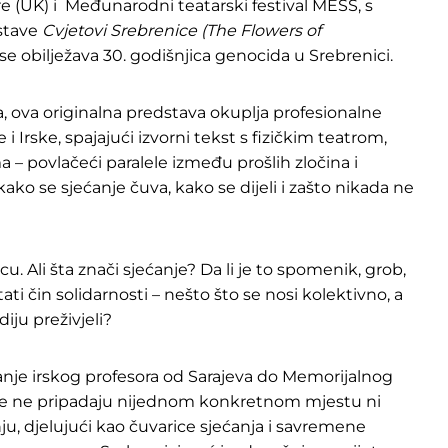
re (UK) i Međunarodni teatarski festival MESS, s
stave
Cvjetovi Srebrenice (The Flowers of
 obilježava 30. godišnjica genocida u Srebrenici.
 ova originalna predstava okuplja profesionalne
 Irske, spajajući izvorni tekst s fizičkim teatrom,
– povlačeći paralele između prošlih zločina i
kako se sjećanje čuva, kako se dijeli i zašto nikada ne
. Ali šta znači sjećanje? Da li je to spomenik, grob,
ati čin solidarnosti – nešto što se nosi kolektivno, a
iju preživjeli?
anje irskog profesora od Sarajeva do Memorijalnog
ene ne pripadaju nijednom konkretnom mjestu ni
ju, djelujući kao čuvarice sjećanja i savremene