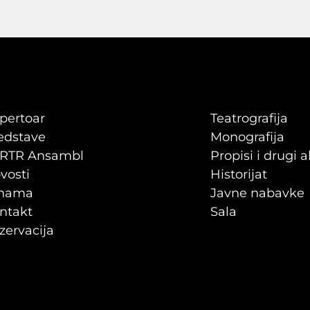
pertoar
Teatrografija
edstave
Monografija
RTR Ansambl
Propisi i drugi a
vosti
Historijat
nama
Javne nabavke
ntakt
Sala
zervacija