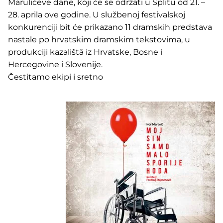
Marulićeve dane, koji će se održati u Splitu od 21. –
28. aprila ove godine. U službenoj festivalskoj
konkurenciji bit će prikazano 11 dramskih predstava
nastale po hrvatskim dramskim tekstovima, u
produkciji kazalištâ iz Hrvatske, Bosne i
Hercegovine i Slovenije.
Čestitamo ekipi i sretno