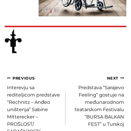
Post
PREVIOUS
NEXT
Interevju sa
Predstava “Sarajevo
navigation
rediteljicom predstave
Feeling” gostuje na
“Rechnitz – Anđeo
međunarodnom
uništenja” Sabine
teatarskom Festivalu
Mitterecker –
“BURSA BALKAN
PROŠLOST/
FEST” u Turskoj