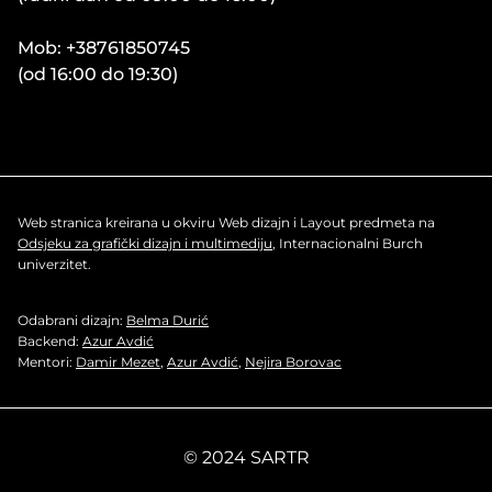
Mob: +38761850745
(od 16:00 do 19:30)
Web stranica kreirana u okviru Web dizajn i Layout predmeta na
Odsjeku za grafički dizajn i multimediju
, Internacionalni Burch
univerzitet.
Odabrani dizajn:
Belma Durić
Backend:
Azur Avdić
Mentori:
Damir Mezet
,
Azur Avdić
,
Nejira Borovac
© 2024 SARTR