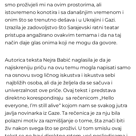
smo proživjeli mi na ovim prostorima, ali
istovremeno konotira i sa današnjim vremenom i
onim što se trenutno dešava i u Ukrajini i Gazi.
Izrazila je zadovoljstvo što Sarajevski ratni teatar
pristupa angažirano ovakvim temama i da na taj
način daje glas onima koji ne mogu da govore.
Autorica teksta Nejra Babić naglasila je da je
najiskreniju priču na ovu temu mogla napisati samo
na osnovu svog ličnog iskustva i iskustva sebi
najbližih osoba, ali da je željela da se sačuva i
univerzalnost ove priče. Ovaj tekst i predstava
direktno korespondiraju sa rečenicom „Hello
everyone, I’m still alive“ kojom nam se svakog jutra
javlja novinarka iz Gaze. Ta rečenica je za nju bila
polazni motiv za razmišljanje o tome, šta znači biti
živ nakon svega što se proživi. U tom smislu ovaj
tekst se ne bavi direktno ratom, već posljedicama i