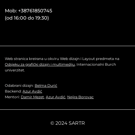
Mob: +38761850745
(od 16:00 do 19:30)
Web stranica kreirana u okviru Web dizajn i Layout predmeta na
Odsjeku za grafički dizajn i multimediju
, Internacionalni Burch
univerzitet.
Odabrani dizajn:
Belma Durić
Backend:
Azur Avdić
Mentori:
Damir Mezet
,
Azur Avdić
,
Nejira Borovac
© 2024 SARTR