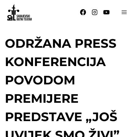
Skip
to
content
ODRŽANA PRESS
KONFERENCIJA
POVODOM
PREMIJERE
PREDSTAVE „JOŠ
UVIJEK SMO ŽIVI”