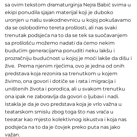
sa ovim tekstom dramaturginja Nejra Babić svima u
ekipi ponudila sjajan materijal koji je duboko
uronjen u našu svakodnevnicu u kojoj pokušavamo
da se oslobodimo tereta prošlosti, ali nas svaki
trenutak podsjeća na to da se tek sa suočavanjem
sa prošlošću možemo nadati da ćemo nekim
budućim generacijama ponuditi neku lakšu i
prozračniju budućnost u kojoj je moći lakše da dišu i
žive. Prema njenim riječima, ovo je jedna od onih
predstava koja rezonira sa trenutkom u kojem
živimo, ona govori i dotiče se i rata i migracija i
uništenih života i porodica, ali u svakom trenutku
ona ipak ne zaboravlja da govori o ljubavi i nadi.
Istakla je da je ovo predstava koja je vrlo važna u
teatarskom smislu zbog toga što nas vraća u
teeatar kao mjesto kolektivnog iskustva i koja nas
podsjeća na to da je čovjek preko puta nas jako
važan.