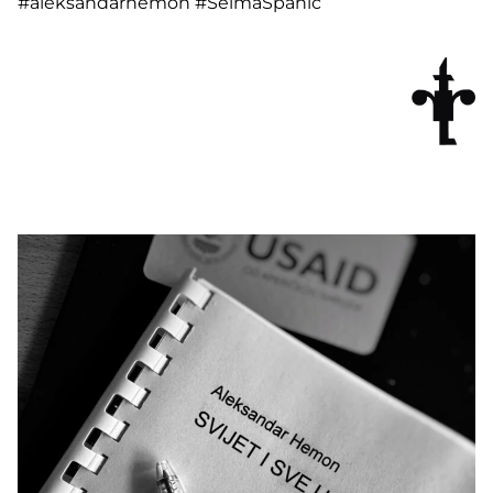
#aleksandarhemon #SelmaSpahic