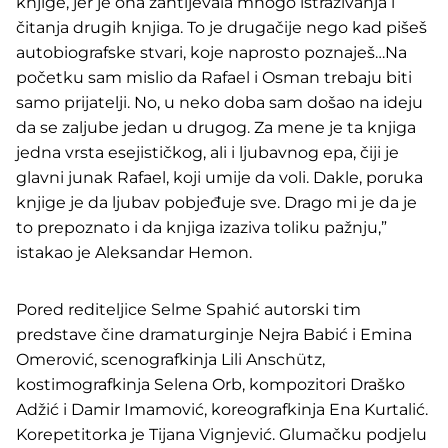
knjige, jer je ona zahtijevala mnogo istraživanja i
čitanja drugih knjiga. To je drugačije nego kad pišeš
autobiografske stvari, koje naprosto poznaješ…Na
početku sam mislio da Rafael i Osman trebaju biti
samo prijatelji. No, u neko doba sam došao na ideju
da se zaljube jedan u drugog. Za mene je ta knjiga
jedna vrsta esejističkog, ali i ljubavnog epa, čiji je
glavni junak Rafael, koji umije da voli. Dakle, poruka
knjige je da ljubav pobjeđuje sve. Drago mi je da je
to prepoznato i da knjiga izaziva toliku pažnju,”
istakao je Aleksandar Hemon.
Pored rediteljice Selme Spahić autorski tim
predstave čine dramaturginje Nejra Babić i Emina
Omerović, scenografkinja Lili Anschütz,
kostimografkinja Selena Orb, kompozitori Draško
Adžić i Damir Imamović, koreografkinja Ena Kurtalić.
Korepetitorka je Tijana Vignjević. Glumačku podjelu