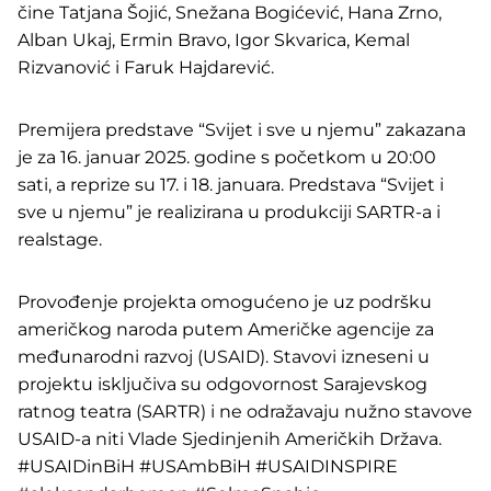
čine Tatjana Šojić, Snežana Bogićević, Hana Zrno,
Alban Ukaj, Ermin Bravo, Igor Skvarica, Kemal
Rizvanović i Faruk Hajdarević.
Premijera predstave “Svijet i sve u njemu” zakazana
je za 16. januar 2025. godine s početkom u 20:00
sati, a reprize su 17. i 18. januara. Predstava “Svijet i
sve u njemu” je realizirana u produkciji SARTR-a i
realstage.
Provođenje projekta omogućeno je uz podršku
američkog naroda putem Američke agencije za
međunarodni razvoj (USAID). Stavovi izneseni u
projektu isključiva su odgovornost Sarajevskog
ratnog teatra (SARTR) i ne odražavaju nužno stavove
USAID-a niti Vlade Sjedinjenih Američkih Država.
#USAIDinBiH #USAmbBiH #USAIDINSPIRE