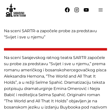
Skip
to
content
Na sceni SARTR-a započele probe za predstavu
“Svijet i sve u njemu”
Na sceni Sarajevskog ratnog teatra SARTR započele
su probe za predstavu “Svijet i sve u njemu,” prema
romanu američkog i bosanskohercegovačkog pisca
Aleksandra Hemona, “The World and All That It
Holds”, a u režiji Selme Spahić. Dramatizaciju teksta
potpisuju dramaturginje Emina Omerović i Nejra
Babić i rediteljica Selma Spahić. Originalni roman
“The World and All That It Holds” objavljen je na
bosanskom jeziku u izdanju Buybooka pod nazivom