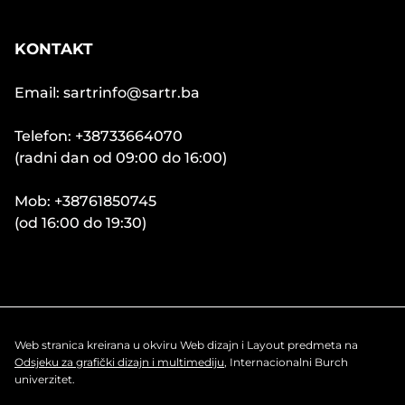
KONTAKT
Email: sartrinfo@sartr.ba
Telefon: +38733664070
(radni dan od 09:00 do 16:00)
Mob: +38761850745
(od 16:00 do 19:30)
Web stranica kreirana u okviru Web dizajn i Layout predmeta na
Odsjeku za grafički dizajn i multimediju
, Internacionalni Burch
univerzitet.