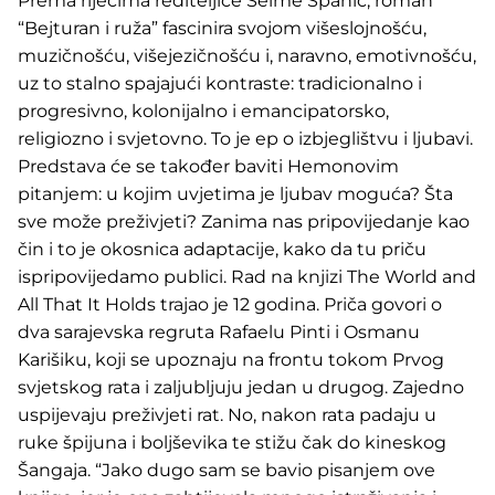
Prema riječima rediteljice Selme Spahić, roman
“Bejturan i ruža” fascinira svojom višeslojnošću,
muzičnošću, višejezičnošću i, naravno, emotivnošću,
uz to stalno spajajući kontraste: tradicionalno i
progresivno, kolonijalno i emancipatorsko,
religiozno i svjetovno. To je ep o izbjeglištvu i ljubavi.
Predstava će se također baviti Hemonovim
pitanjem: u kojim uvjetima je ljubav moguća? Šta
sve može preživjeti? Zanima nas pripovijedanje kao
čin i to je okosnica adaptacije, kako da tu priču
ispripovijedamo publici. Rad na knjizi The World and
All That It Holds trajao je 12 godina. Priča govori o
dva sarajevska regruta Rafaelu Pinti i Osmanu
Karišiku, koji se upoznaju na frontu tokom Prvog
svjetskog rata i zaljubljuju jedan u drugog. Zajedno
uspijevaju preživjeti rat. No, nakon rata padaju u
ruke špijuna i boljševika te stižu čak do kineskog
Šangaja. “Jako dugo sam se bavio pisanjem ove