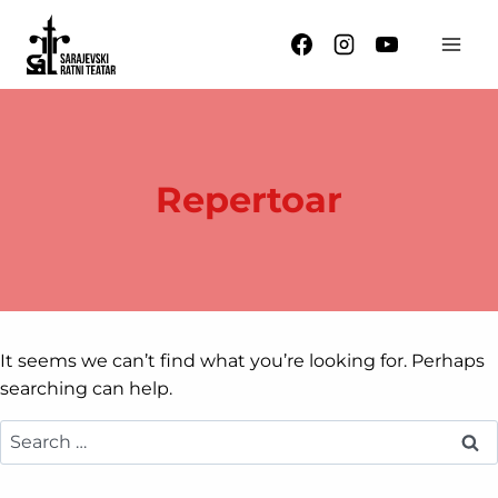
Skip
to
content
Repertoar
It seems we can’t find what you’re looking for. Perhaps
searching can help.
Search
for: