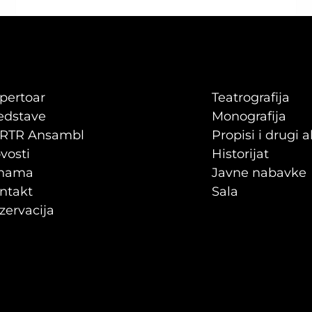
KOD
GOSPODINA
GREENA
pertoar
Teatrografija
edstave
Monografija
RTR Ansambl
Propisi i drugi a
vosti
Historijat
nama
Javne nabavke
ntakt
Sala
zervacija