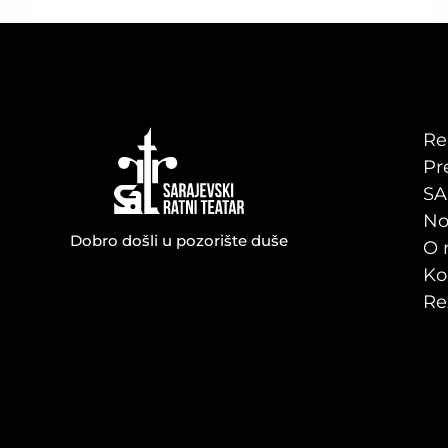
Re
Pr
SA
No
Dobro došli u pozorište duše
O 
Ko
Re