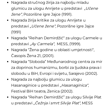
Nagrada stručnog žirija za najbolju mladu
glumicu za ulogu Anrijete u predstavi „
Učene
žene“
, Pozorišne igre Jajce (1991).
Nagrada žirija kritike za ulogu Anrijete u
predstavi
„Učene žene“,
Pozorišne igre Jajce
(1991)
Nagrada “Reihan Demirdžić“ za ulogu Carmele u
predstavi „
Ay Carmela“
, MESS, (1999).
Nagrada “Žena godine u oblasti umjetnosti“,
Časopis Žena 21, (2001).
Nagrada “Sloboda” Međunarodnog centra za mir
za doprinos humanizmu, borbi za ljudska prava i
slobodu u BiH, Evropi i svijetu, Sarajevo (2002).
Nagrada za najbolju glumicu za ulogu
Hasanaginice u predstavi „
Hasanaginica“
,
Festival BiH teatra, Zenica (2002).
Nagrada “Reihan Demirdžić” za ulogu Silvije Plat
u predstavi „
Čežnja i smrt
Silvije Plat“
, MESS