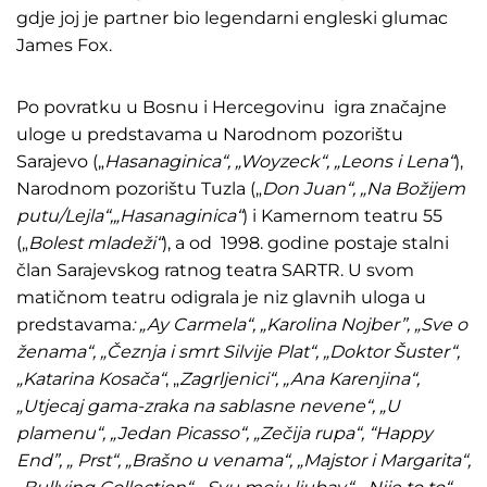
gdje joj je partner bio legendarni engleski glumac
James Fox.
Po povratku u Bosnu i Hercegovinu igra značajne
uloge u predstavama u Narodnom pozorištu
Sarajevo („
Hasanaginica“, „Woyzeck“, „Leons i Lena“
),
Narodnom pozorištu Tuzla („
Don Juan“, „Na Božijem
putu/Lejla“,„Hasanaginica“
) i Kamernom teatru 55
(„
Bolest
mladeži“
), a od 1998. godine postaje stalni
član Sarajevskog ratnog teatra SARTR. U svom
matičnom teatru odigrala je niz glavnih uloga u
predstavama
: „Ay
Carmela“, „Karolina Nojber”, „Sve o
ženama“, „Čeznja i smrt Silvije Plat“, „Doktor Šuster“,
„Katarina Kosača“
, „
Zagrljenici“, „Ana Karenjina“,
„Utjecaj gama-zraka na sablasne nevene“, „U
plamenu“, „Jedan Picasso“, „Zečija rupa“, “Happy
End”, „ Prst“, „Brašno u venama“, „Majstor i Margarita“,