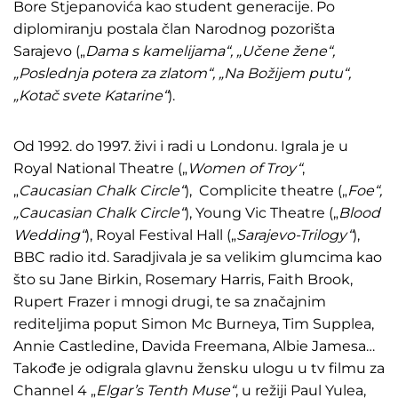
Bore Stjepanovića kao student generacije. Po
diplomiranju postala član Narodnog pozorišta
Sarajevo („
Dama s kamelijama“, „Učene žene“,
„Poslednja potera za zlatom“, „Na Božijem
putu“,
„Kotač svete Katarine“
).
Od 1992. do 1997. živi i radi u Londonu. Igrala je u
Royal National Theatre („
Women of Troy“
,
„
Caucasian Chalk Circle“
), Complicite theatre („
Foe“,
„Caucasian Chalk Circle“
), Young Vic Theatre („
Blood
Wedding“
), Royal Festival Hall („
Sarajevo-Trilogy“
),
BBC radio itd. Saradjivala je sa velikim glumcima kao
što su Jane Birkin, Rosemary Harris, Faith Brook,
Rupert Frazer i mnogi drugi, te sa značajnim
rediteljima poput Simon Mc Burneya, Tim Supplea,
Annie Castledine, Davida Freemana, Albie Jamesa…
Takođe je odigrala glavnu žensku ulogu u tv filmu za
Channel 4 „
Elgar’s Tenth Muse“
, u režiji Paul Yulea,