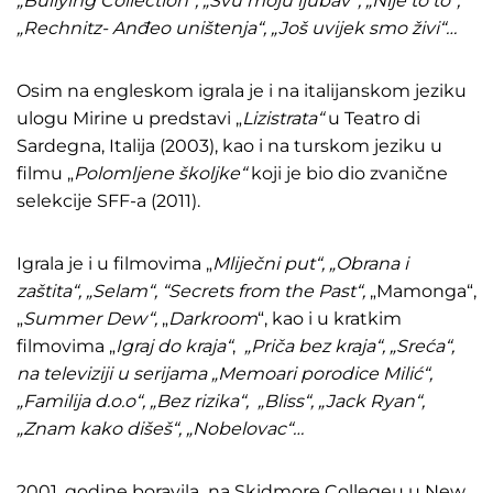
„Bullying Collection“, „Svu moju ljubav“, „Nije to to“,
„Rechnitz- Anđeo uništenja“, „Još uvijek smo živi“…
Osim na engleskom igrala je i na italijanskom jeziku
ulogu Mirine u predstavi „
Lizistrata“
u Teatro di
Sardegna, Italija (2003), kao i na turskom jeziku u
filmu „
Polomljene školjke“
koji je bio dio zvanične
selekcije SFF-a (2011).
Igrala je i u filmovima „
Mliječni put“, „Obrana i
zaštita“, „Selam“, “Secrets from the Past“,
„Mamonga“,
„
Summer Dew“,
„
Darkroom
“, kao i u kratkim
filmovima „
Igraj do kraja“
,
„Priča bez kraja“, „Sreća“,
na televiziji u serijama
„Memoari porodice Milić“,
„Familija d.o.o“, „Bez rizika“, „Bliss“, „Jack Ryan“,
„Znam kako dišeš“, „Nobelovac“…
2001. godine boravila na Skidmore Collegeu u New