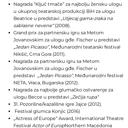
Nagrada “Ključ tmače” za najbolju žensku ulogu
u ukupnoj teatarskoj produkciji BiH za ulogu
Beatrice u predstavi „
Utjecaj gama-zraka na
sablasne nevene“
(2008).
Grand prix za partnersku igru sa Metom
Jovanovskim za ulogu gđe. Fischer u predstavi
„
Jedan Picasso“
, Međunarodni teatarski festival
Nikšić, Crna Gora (2011).
Nagrada za partnersku igru sa Metom
Jovanovskim za ulogu gđe. Fischer u
predstavi
„Jedan Picasso“,
Međunarodni festival
NETA, Vraca, Bugarska (2012).
Nagrada za najbolje glumačko ostvarenje za
ulogu Becce u predstavi „
Zečija rupa“
31. Pozorišne/kazališne igre Jajce (2012).
Festival glumca Konjic (2016)
„Actress of Europe“ Award, International Theatre
Festival
Actor of Europ
Northern Macedonia