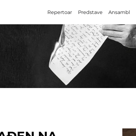
Repertoar
Predstave
Ansambl
AĐEN NA