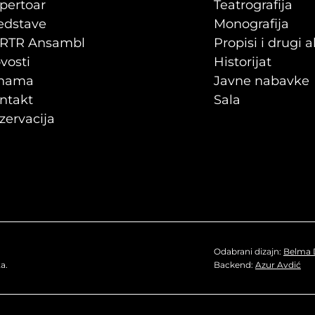
pertoar
Teatrografija
edstave
Monografija
RTR Ansambl
Propisi i drugi a
vosti
Historijat
nama
Javne nabavke
ntakt
Sala
zervacija
Odabrani dizajn:
Belma 
a.
Backend:
Azur Avdić