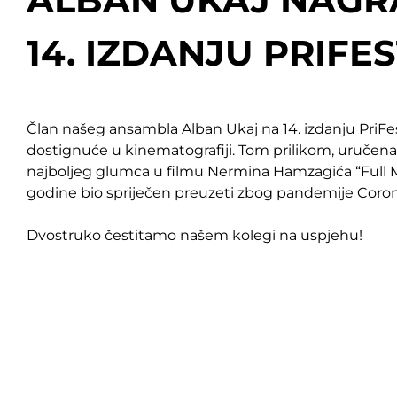
14. IZDANJU PRIFES
Član našeg ansambla Alban Ukaj na 14. izdanju PriFe
dostignuće u kinematografiji. Tom prilikom, uručena
najboljeg glumca u filmu Nermina Hamzagića “Full M
godine bio spriječen preuzeti zbog pandemije Coron
Dvostruko čestitamo našem kolegi na uspjehu!